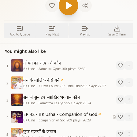
Add to Queue
Play Next
Playlist
Save Offline
You might also like
जीवन का सत्य - मैं कौन
1
BK Usha • Aatma Ka Gyan
•
400
plays
•
22:30
मन के मालिक कैसे बनें
2
BK Usha • 7 Days Course - BK Usha Didi
•
233
plays
•
22:57
सबको सुनाइए -आखिर भगवान कौन
3
BK Usha • Parmatma Ka Gyan
•
221
plays
•
25:24
EP 42 - BK Usha - Companion of God
4
BK Usha • Companion of God
•
209
plays
•
26:28
कुछ रहस्यों के जवाब
5