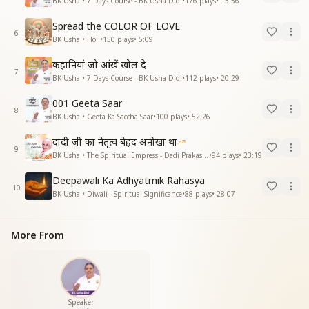
BK Usha • 7 Days Course - BK Usha Didi
•
176
plays
•
15:56
Spread the COLOR OF LOVE
6
BK Usha • Holi
•
150
plays
•
5:09
कहानियां जो आंखें खोल दे
7
BK Usha • 7 Days Course - BK Usha Didi
•
112
plays
•
20:29
001 Geeta Saar
8
BK Usha • Geeta Ka Saccha Saar
•
100
plays
•
52:26
दादी जी का नेतृत्व बेहद अनोखा था
9
BK Usha • The Spiritual Empress - Dadi Prakashmani
•
94
plays
•
23:19
Deepawali Ka Adhyatmik Rahasya
10
BK Usha • Diwali - Spiritual Significance
•
88
plays
•
28:07
More From
Speaker