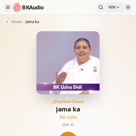
BKAudio
HIN
Home
Jama ka
Spiritual Classes
Jama ka
BK Usha
47:47