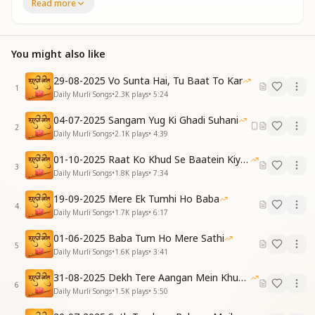
Read more
हर मन में है बेचैनी,
दुःख की है अजब कहानी।
The whole world lies in deep darkness,
You might also like
Seeking a shore, yet finding none.
Every heart is restless within,
29-08-2025 Vo Sunta Hai, Tu Baat To Kar
Carrying strange tales of sorrow.
1
Daily Murli Songs
•
2.3K
plays
•
5:24
(Pre-Chorus)
04-07-2025 Sangam Yug Ki Ghadi Suhani
संगम पर हैं बाबा आए,
2
Daily Murli Songs
•
2.1K
plays
•
4:39
ग्यान का सागर भी बरसाए।
बस अपने स्वधर्म को जानो,
01-10-2025 Raat Ko Khud Se Baatein Kiya Kijiye
'मैं आत्मा हूँ', ये मानो।
3
Daily Murli Songs
•
1.8K
plays
•
7:34
At the confluence, Baba has come,
Showering the ocean of knowledge.
19-09-2025 Mere Ek Tumhi Ho Baba
4
Simply awaken to your true dharma,
Daily Murli Songs
•
1.7K
plays
•
6:17
Realize and accept: "I am a soul."
01-06-2025 Baba Tum Ho Mere Sathi
5
(Chorus)
Daily Murli Songs
•
1.6K
plays
•
3:41
जब आत्मा शांत हो जाएगी,
31-08-2025 Dekh Tere Aangan Mein Khud Bhagwan
खोई शक्ति को पाएगी ।
6
Daily Murli Songs
•
1.5K
plays
•
5:50
हर दिल से दुआ निकलेगी,
तब ही जग में शांति होगी।