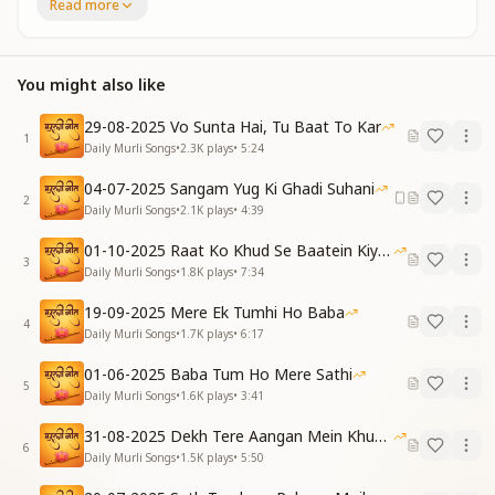
Read more
To that land where all the divine stars dwell,
To attain that heaven where gods and goddesses
excel.
You might also like
जाना है …. कि अब घर जाना है
जाना है ..... स्वर्ग में जाना है
29-08-2025 Vo Sunta Hai, Tu Baat To Kar
1
Now it’s time to return Home…
Daily Murli Songs
•
2.3K
plays
•
5:24
To ascend into the world of heaven, we must go.
04-07-2025 Sangam Yug Ki Ghadi Suhani
2
[VERSE 1]
Daily Murli Songs
•
2.1K
plays
•
4:39
एक तुम्हीं से प्यार है बाबा
01-10-2025 Raat Ko Khud Se Baatein Kiya Kijiye
दिल की यही प्रतिज्ञा है
3
Daily Murli Songs
•
1.8K
plays
•
7:34
तुमको पाया सब कुछ पाया
इच्छा की अविद्या है
19-09-2025 Mere Ek Tumhi Ho Baba
Baba, my love is only for You,
4
Daily Murli Songs
•
1.7K
plays
•
6:17
This is my heart’s vow, forever true.
Finding You, I found all I need—
01-06-2025 Baba Tum Ho Mere Sathi
5
Desire itself is now freed.
Daily Murli Songs
•
1.6K
plays
•
3:41
खाल पुरानी छोड़ेंगे तब
31-08-2025 Dekh Tere Aangan Mein Khud Bhagwan
6
याद तुम्हारी आएगी
Daily Murli Songs
•
1.5K
plays
•
5:50
जनम जनम के पापों की