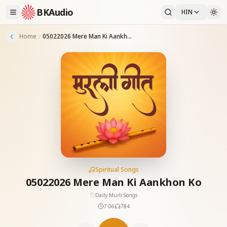
BKAudio
HIN
Home
05022026 Mere Man Ki Aankhon Ko
Spiritual Songs
05022026 Mere Man Ki Aankhon Ko
Daily Murli Songs
7:06
784