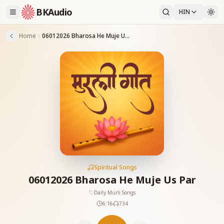
BKAudio
HIN
Home
06012026 Bharosa He Muje Us Par
Spiritual Songs
06012026 Bharosa He Muje Us Par
Daily Murli Songs
6:16
734