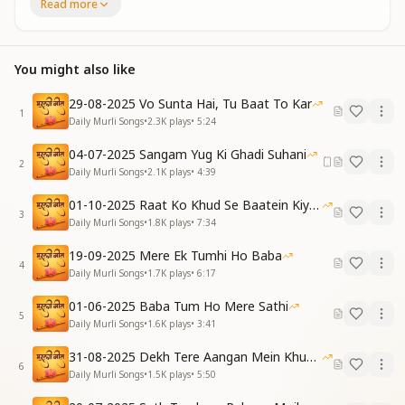
He removes all doubts.
Read more
उसी को याद करके मैं, विषय सागर से जाऊँगा
पुरानी से निकलकर मैं, नई दुनिया में आऊँगा
You might also like
मुझे सुखधाम का मालिक
मुझे सुखधाम का मालिक, वही बाबा बनाता है
29-08-2025 Vo Sunta Hai, Tu Baat To Kar
वही बाबा बनाता है
1
Daily Murli Songs
•
2.3K
plays
•
5:24
By remembering Him alone,
I will cross the ocean of vices.
04-07-2025 Sangam Yug Ki Ghadi Suhani
Leaving the old world behind,
2
Daily Murli Songs
•
2.1K
plays
•
4:39
I will enter the new world.
He alone makes me the master of the land of
01-10-2025 Raat Ko Khud Se Baatein Kiya Kijiye
3
happiness,
Daily Murli Songs
•
1.8K
plays
•
7:34
That Baba alone makes me so.
19-09-2025 Mere Ek Tumhi Ho Baba
4
भरोसा है मुझे उस पर, वही रस्ता दिखाता है
Daily Murli Songs
•
1.7K
plays
•
6:17
मेरे मन में जो बैठे हैं, सभी संशय मिटाता है
01-06-2025 Baba Tum Ho Mere Sathi
सभी संशय मिटाता है
5
Daily Murli Songs
•
1.6K
plays
•
3:41
सभी संशय मिटाता है
I have complete faith in Him, He alone shows the
31-08-2025 Dekh Tere Aangan Mein Khud Bhagwan
way.
6
Daily Murli Songs
•
1.5K
plays
•
5:50
He removes all the doubts sitting within my mind.