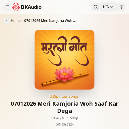
BKAudio
HIN
Home
07012026 Meri Kamjoria Woh Saaf Kar Dega
Spiritual Songs
07012026 Meri Kamjoria Woh Saaf Kar
Dega
Daily Murli Songs
5:39
824