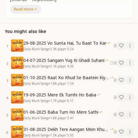
मेरी कमज़ोरियाँ जो हैं, उन्हें वो साफ कर देगा
Read more
जो गलती मान जाऊँगा, उन्हें वो माफ कर देगा
Whatever weaknesses I have, He will remove them.
Whatever mistakes I accept, He will forgive them.
You might also like
[Verse 1]
किसी को भी न छोड़ेगी, ये माया है बड़ी दुश्तर
29-08-2025 Vo Sunta Hai, Tu Baat To Kar
1
कभी मिल जाए जो मौक़ा, गिराती ये हमें अक्सर
Daily Murli Songs
•
2.3K
plays
•
5:24
जलाकर दीप यादों का, करूंगा याद बाबा को
04-07-2025 Sangam Yug Ki Ghadi Suhani
तभी मेरा ये जीवन भी, सदा गुलशन सा महकेगा
2
Daily Murli Songs
•
2.1K
plays
•
4:39
This Maya spares no one; she is extremely deceptive.
Whenever she finds a chance, she makes us fall.
01-10-2025 Raat Ko Khud Se Baatein Kiya Kijiye
By lighting the lamp of remembrance, I will
3
Daily Murli Songs
•
1.8K
plays
•
7:34
remember Baba,
Only then will my life forever bloom like a garden.
19-09-2025 Mere Ek Tumhi Ho Baba
4
Daily Murli Songs
•
1.7K
plays
•
6:17
[Chorus]
मेरी कमज़ोरियाँ जो हैं, उन्हें वो साफ कर देगा
01-06-2025 Baba Tum Ho Mere Sathi
5
जो गलती मान जाऊँगा, उन्हें वो माफ कर देगा
Daily Murli Songs
•
1.6K
plays
•
3:41
Whatever weaknesses I have, He will remove them.
31-08-2025 Dekh Tere Aangan Mein Khud Bhagwan
Whatever mistakes I accept, He will forgive them.
6
Daily Murli Songs
•
1.5K
plays
•
5:50