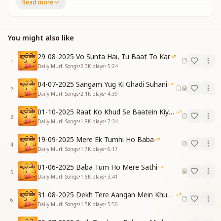
Read more
ईश्वरीय संतान हूँ।
शिव बाबा का वारिस हूँ,
स्वर्ग का अधिकारी हूँ॥
देह नहीं, मैं आत्मा हूँ…
You might also like
I am not this body—I am the soul,
29-08-2025 Vo Sunta Hai, Tu Baat To Kar
A child of the Divine, pure and whole.
1
Daily Murli Songs
•
2.3K
plays
•
5:24
Heir of Shiva Baba’s loving reign,
By right I claim heaven’s domain.
04-07-2025 Sangam Yug Ki Ghadi Suhani
2
I am not this body—I am the soul…
Daily Murli Songs
•
2.1K
plays
•
4:39
[VERSE 1]
01-10-2025 Raat Ko Khud Se Baatein Kiya Kijiye
3
भृकुटी के मैं बीच हूँ बैठी,
Daily Murli Songs
•
1.8K
plays
•
7:34
मैं हूँ आत्मा, बाबा जैसी।
19-09-2025 Mere Ek Tumhi Ho Baba
अमर अजर हूँ, अविनाशी,
4
Daily Murli Songs
•
1.7K
plays
•
6:17
मूल वतन का हूँ मैं वासी।
01-06-2025 Baba Tum Ho Mere Sathi
बिन्दु रूप है बाबा मेरा,
5
Daily Murli Songs
•
1.6K
plays
•
3:41
बेहद प्यार करता है।
कल्प में एक ही बार है आता,
31-08-2025 Dekh Tere Aangan Mein Khud Bhagwan
मन को निर्मल करता है॥
6
Daily Murli Songs
•
1.5K
plays
•
5:50
I sit, calm, between my brows,