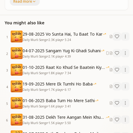
Read more
जीवन पावन कर देता है ।
पार लगाता जीवन नईया,
सुख शांति से भर देता है।
You might also like
Divine love is a wondrous tale,
It makes our life pure and whole.
29-08-2025 Vo Sunta Hai, Tu Baat To Kar
It ferries us across this world’s ocean,
1
Daily Murli Songs
•
2.3K
plays
•
5:24
Filling us with peace and soul-joy’s potion.
04-07-2025 Sangam Yug Ki Ghadi Suhani
[VERSE 1]
2
Daily Murli Songs
•
2.1K
plays
•
4:39
चुने हुए नसीबों वाले,
प्रभु के दिल में रहते हैं।
01-10-2025 Raat Ko Khud Se Baatein Kiya Kijiye
3
साँस उसी के नाम हैं करते,
Daily Murli Songs
•
1.8K
plays
•
7:34
मेरा बाबा कहते हैं।
19-09-2025 Mere Ek Tumhi Ho Baba
4
Those with chosen fortune dwell,
Daily Murli Songs
•
1.7K
plays
•
6:17
Forever in God's loving heart.
01-06-2025 Baba Tum Ho Mere Sathi
Their every breath sings His name,
5
Daily Murli Songs
•
1.6K
plays
•
3:41
Calling Him, “My Baba,” from the start.
31-08-2025 Dekh Tere Aangan Mein Khud Bhagwan
नज़रों में समाया है वो,
6
Daily Murli Songs
•
1.5K
plays
•
5:50
जीवन उसपर अर्पण है।
बाबा तेरी श्रीमत पर