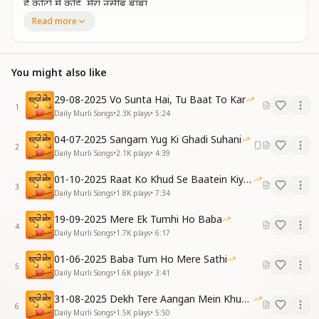
है कोटों में कोई, मेरा नसीब बाबा,
तू ही तो है मेरे, दिल के करीब बाबा।
Read more
अब 'मैं और मेरा' सब, तुझमें फना है,
बस तू ही है 'मेरा बाबा', तू ही 'मेरा बाबा'।
हाँ तू ही 'मेरा बाबा', प्यारा 'मेरा बाबा'।
You might also like
Among millions, such is my fortune, Baba;
You alone are the closest to my heart.
29-08-2025 Vo Sunta Hai, Tu Baat To Kar
Now all sense of “I” and “mine” has merged into You;
1
Daily Murli Songs
•
2.3K
plays
•
5:24
You alone are my Baba, only You are my Baba.
Yes, You are my Baba—my sweet, beloved Baba.
04-07-2025 Sangam Yug Ki Ghadi Suhani
2
अमृतवेले की बेला, और तेरी मेहरबानी,
Daily Murli Songs
•
2.1K
plays
•
4:39
वरदानों से भर दी, तूने झोली रूहानी।
01-10-2025 Raat Ko Khud Se Baatein Kiya Kijiye
तू कहता 'वाह बच्चे', हम गाएं 'वाह बाबा',
3
Daily Murli Songs
•
1.8K
plays
•
7:34
ये मीठी सी गुफ़्तगू, ये मीठी सी कहानी।
In the sacred hour of Amrit Vela, through Your grace,
19-09-2025 Mere Ek Tumhi Ho Baba
You filled my spiritual bag with blessings.
4
Daily Murli Songs
•
1.7K
plays
•
6:17
You say, “Wah, child,” and we sing, “Wah, Baba”;
Such a sweet conversation, such a tender story of
01-06-2025 Baba Tum Ho Mere Sathi
5
love.
Daily Murli Songs
•
1.6K
plays
•
3:41
है कोटों में कोई, मेरा नसीब बाबा,
31-08-2025 Dekh Tere Aangan Mein Khud Bhagwan
तू ही तो है मेरे, दिल के करीब बाबा।
6
Daily Murli Songs
•
1.5K
plays
•
5:50
अब 'मैं और मेरा' सब, तुझमें फना है,