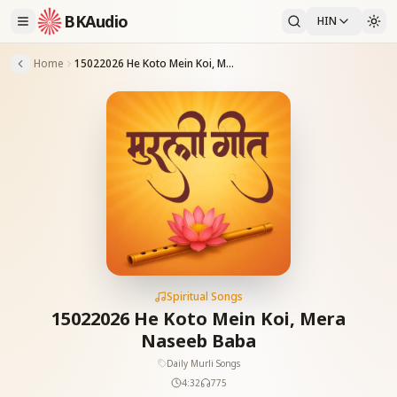
BKAudio
HIN
Home
15022026 He Koto Mein Koi, Mera Naseeb Baba
Spiritual Songs
15022026 He Koto Mein Koi, Mera
Naseeb Baba
Daily Murli Songs
4:32
775