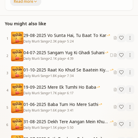
Read more
मिल गयी है मंज़िल हमको,
मिल गया सहारा है।
In what words can we express,
You might also like
The wonder of our fortune now.
We've found our final destination—
29-08-2025 Vo Sunta Hai, Tu Baat To Kar
A true support we've found somehow.
1
Daily Murli Songs
•
2.3K
plays
•
5:24
[VERSE 1]
04-07-2025 Sangam Yug Ki Ghadi Suhani
तुम हो बाबा मेरे शिक्षक,
2
Daily Murli Songs
•
2.1K
plays
•
4:39
सामने बैठ पढ़ाते हो।
तुम हो बाबा मेरे प्रीतम,
01-10-2025 Raat Ko Khud Se Baatein Kiya Kijiye
3
गुल गुल मुझे बनाते हो।
Daily Murli Songs
•
1.8K
plays
•
7:34
You, Baba, are my teacher divine,
19-09-2025 Mere Ek Tumhi Ho Baba
4
You sit before me, making knowledge shine.
Daily Murli Songs
•
1.7K
plays
•
6:17
You are my Beloved, gentle and true,
01-06-2025 Baba Tum Ho Mere Sathi
You shape me like a fragrant bloom anew.
5
Daily Murli Songs
•
1.6K
plays
•
3:41
तुम हो बाबा रूप बसंत,
31-08-2025 Dekh Tere Aangan Mein Khud Bhagwan
रतनों से सजाते हो।
6
Daily Murli Songs
•
1.5K
plays
•
5:50
तुम ही मुझको शक्ति देते,
तुम ही मुक्त कराते हो।