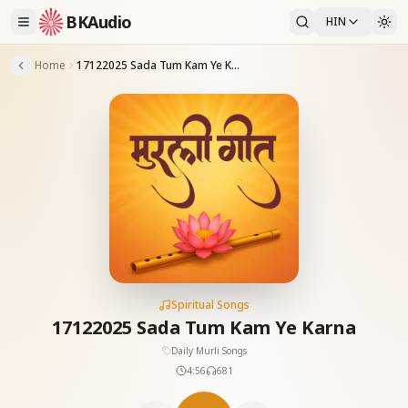
BKAudio
HIN
Home
17122025 Sada Tum Kam Ye Karna
Spiritual Songs
17122025 Sada Tum Kam Ye Karna
Daily Murli Songs
4:56
681