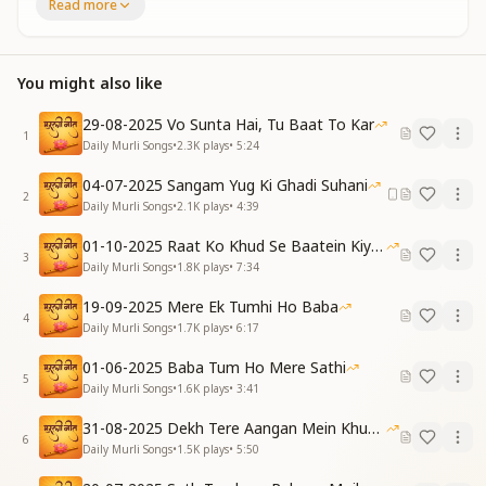
Read more
न हिंसा हो जुबां से भी, हमेशा याद ये रखना
हमेशा याद ये रखना
सताए ना कोई अवगुण, कमल सा तुम खिले रहना
कमल सा तुम खिले रहना
You might also like
खुशी सबको ही देने का, सदा तुम काम ये करना
सदा तुम काम ये करना
29-08-2025 Vo Sunta Hai, Tu Baat To Kar
1
Daily Murli Songs
•
2.3K
plays
•
5:24
Let your conduct be like that of the deities—pure
and serene
04-07-2025 Sangam Yug Ki Ghadi Suhani
2
Remain ever stable, calm, and clean
Daily Murli Songs
•
2.1K
plays
•
4:39
Let no violence come even through your speech
01-10-2025 Raat Ko Khud Se Baatein Kiya Kijiye
Always keep this lesson within easy reach
3
Daily Murli Songs
•
1.8K
plays
•
7:34
Let no vice disturb your peace—bloom like a lotus in
grace
19-09-2025 Mere Ek Tumhi Ho Baba
Bloom like a lotus in every place
4
Daily Murli Songs
•
1.7K
plays
•
6:17
Always make it your task—to give happiness to all
Let this be your unshakable call
01-06-2025 Baba Tum Ho Mere Sathi
5
Daily Murli Songs
•
1.6K
plays
•
3:41
सभी को आत्मा समझो, समझकर आत्मा खुद को
समझकर आत्मा खुद को
31-08-2025 Dekh Tere Aangan Mein Khud Bhagwan
6
हमें जाना है घर अपने, दिलाना याद ये खुद को
Daily Murli Songs
•
1.5K
plays
•
5:50
दिलाना याद ये खुद को