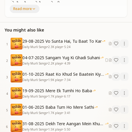
जो जैसा है उसको वैसा करो स्वीकार
Read more
Be fully absorbed in Baba’s remembrance divine
And receive the fruit of the final thoughts at closing
time
You might also like
This world is a play, each one has a part to enact
Accept everyone as they are—that’s a spiritual fact
29-08-2025 Vo Sunta Hai, Tu Baat To Kar
1
Daily Murli Songs
•
2.3K
plays
•
5:24
मीठे बच्चों सुन लो तुम ये मेरी पुकार
अब तो घर चलने को हो जाओ तैयार
04-07-2025 Sangam Yug Ki Ghadi Suhani
हो जाओ तैयार
2
Daily Murli Songs
•
2.2K
plays
•
4:39
Sweet children, listen now to My heartfelt call
01-10-2025 Raat Ko Khud Se Baatein Kiya Kijiye
It’s time to return home—be ready, one and all
3
Daily Murli Songs
•
1.9K
plays
•
7:34
Be ready now, one and all
19-09-2025 Mere Ek Tumhi Ho Baba
मुश्किल कोई आए तो बैठो ना घबराकर
4
Daily Murli Songs
•
1.7K
plays
•
6:17
फिर कोशिश करो बाबा की यादों में समाकर
जहां भी देखो होता रहता कितना पापाचार
01-06-2025 Baba Tum Ho Mere Sathi
5
मिटने वाली दुनिया में अब मचेगी हाहाकार
Daily Murli Songs
•
1.7K
plays
•
3:41
When a difficulty comes, don’t sit in fear or despair
31-08-2025 Dekh Tere Aangan Mein Khud Bhagwan
6
Just try again—immerse in Baba’s loving care
Daily Murli Songs
•
1.5K
plays
•
5:50