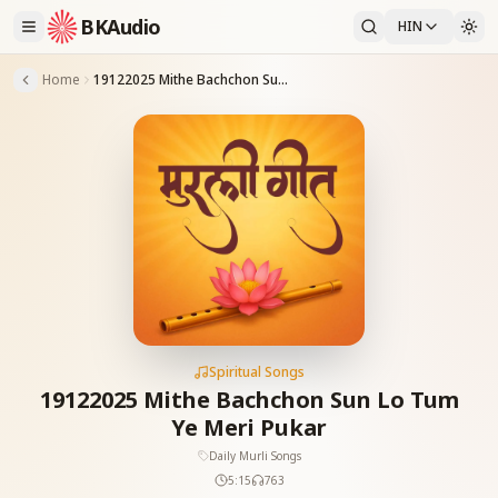
BKAudio
HIN
Home
19122025 Mithe Bachchon Sun Lo Tum Ye Meri Pukar
Spiritual Songs
19122025 Mithe Bachchon Sun Lo Tum
Ye Meri Pukar
Daily Murli Songs
5:15
763