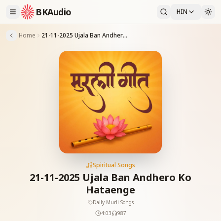
BKAudio
HIN
Home
21-11-2025 Ujala Ban Andhero Ko Hataenge
Spiritual Songs
21-11-2025 Ujala Ban Andhero Ko
Hataenge
Daily Murli Songs
4:03
987