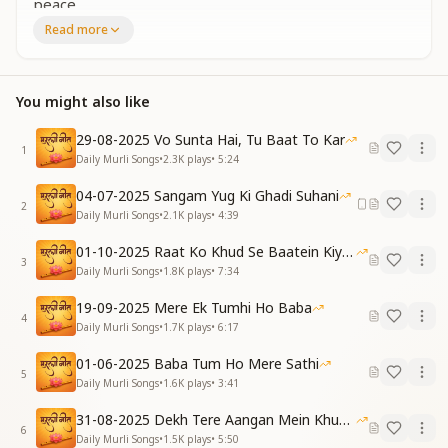
peace.
हमें जो हौसला देता, मिला है ज्ञान ये ऐसा
Read more
दिलाता याद हमको ये, हमारा रूप है कैसा
हमें जो हौसला देता, मिला है ज्ञान ये ऐसा
दिलाता याद हमको ये, हमारा रूप है कैसा
You might also like
This knowledge gives us courage—it’s a sacred gift
received,
29-08-2025 Vo Sunta Hai, Tu Baat To Kar
It reminds us of who we truly are, and helps us to
1
Daily Murli Songs
•
2.3K
plays
•
5:24
believe.
This knowledge gives us strength anew, awakens our
04-07-2025 Sangam Yug Ki Ghadi Suhani
2
true form,
Daily Murli Songs
•
2.1K
plays
•
4:39
A shining soul, beyond the body—radiant, pure, and
01-10-2025 Raat Ko Khud Se Baatein Kiya Kijiye
warm.
3
Daily Murli Songs
•
1.8K
plays
•
7:34
मिला जो ज्ञान बाबा का, उसे जीवन में लाएंगे
सुखों का रास्ता सबको, चलो मिलकर दिखाएंगे
19-09-2025 Mere Ek Tumhi Ho Baba
उजाला बन अंधेरों को, चलो मिलकर हटाएंगे
4
Daily Murli Songs
•
1.7K
plays
•
6:17
The knowledge we’ve received from Baba, we’ll
bring into our lives,
01-06-2025 Baba Tum Ho Mere Sathi
5
And lead others toward joy, where inner truth
Daily Murli Songs
•
1.6K
plays
•
3:41
thrives.
31-08-2025 Dekh Tere Aangan Mein Khud Bhagwan
As light, we’ll erase the shadows of pain,
6
Daily Murli Songs
•
1.5K
plays
•
5:50
Together, we'll bring hope again and again.