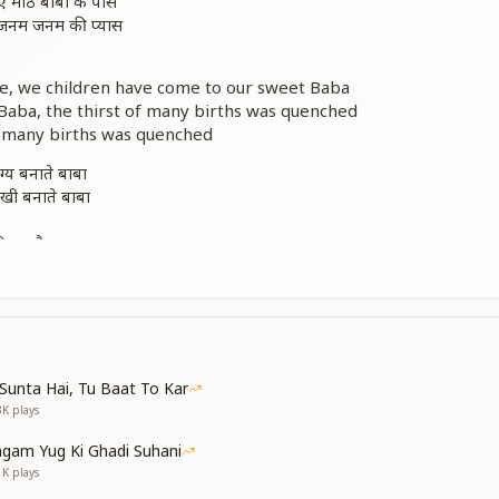
आए मीठे बाबा के पास
 जनम जनम की प्यास
ve, we children have come to our sweet Baba
aba, the thirst of many births was quenched
, many births was quenched
ाग्य बनाते बाबा
ुखी बनाते बाबा
 किया मौन अभ्यास
 जनम जनम की प्यास
ments of the Confluence Age, Baba shapes our fortune
rrow and makes us ever-happy
Sunta Hai, Tu Baat To Kar
s happy
3K
plays
subtle stage, and practiced deep silence
nce
gam Yug Ki Ghadi Suhani
aba, the thirst of many births was quenched
1K
plays
, many births was quenched