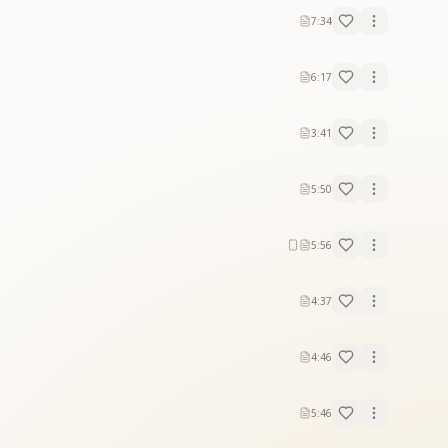
7:34
6:17
3:41
5:50
5:56
4:37
4:46
5:46