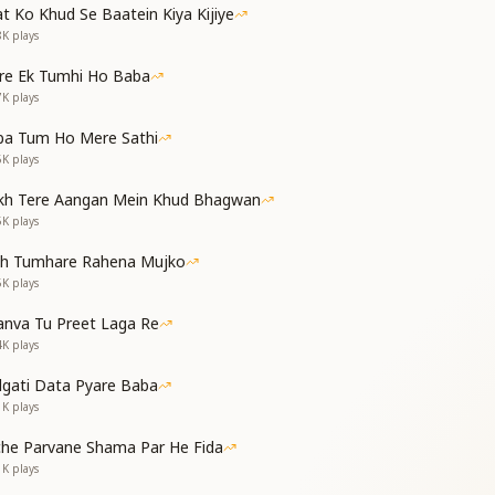
t Ko Khud Se Baatein Kiya Kijiye
यर्थ का नाम निशान
8K
plays
ख पर है मुस्कान
re Ek Tumhi Ho Baba
7K
plays
 पल होता आभास
ba Tum Ho Mere Sathi
 जनम जनम की प्यास
6K
plays
kh Tere Aangan Mein Khud Bhagwan
ces, there’s no trace of waste or sorrow
5K
plays
in the eyes, and smiles glow on the face
e face
th Tumhare Rahena Mujko
el the presence of our soul-form
5K
plays
l-conscious experience
nva Tu Preet Laga Re
aba, the thirst of many births was quenched
4K
plays
, many births was quenched
dgati Data Pyare Baba
 शक्ति को बढ़ाया है
1K
plays
 साथ प्रभु का पाया है
che Parvane Shama Par He Fida
जागा मन में विश्वास
1K
plays