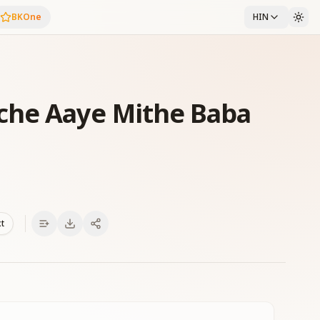
BKOne
HIN
he Aaye Mithe Baba
xt