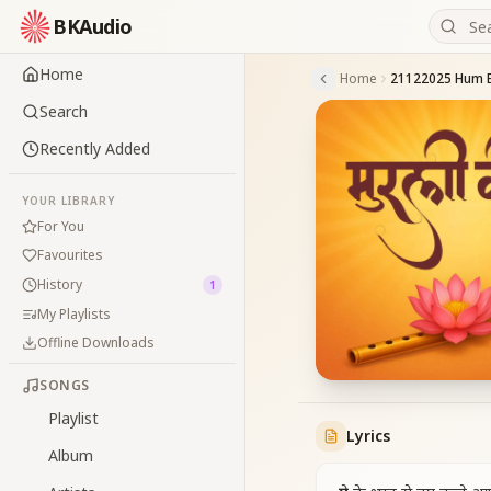
BKAudio
Home
Home
Search
Recently Added
YOUR LIBRARY
For You
Favourites
History
1
My Playlists
Offline Downloads
SONGS
Playlist
Lyrics
Album