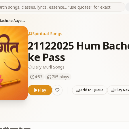
21122025 Hum Bachche Aaye Mithe Baba ke Pass
Spiritual Songs
21122025 Hum Bachc
ke Pass
Daily Murli Songs
4:53
705
plays
Play
Add to Queue
Play Ne