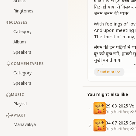
प्रेम के भाव से हम बच्चे 
Artists
मिट गई बाबा से मिलकर
Ringtones
जनम जनम की प्यास
CLASSES
With feelings of lo
And upon meeting B
Category
The thirst of many
Album
संगम की इन घड़ियों में भ
Speakers
दूर करे दुख सारे, हमको स
सुखी बनाते बाबा
COMMENTARIES
पाई है अव्यक्त अवस्था,
Read more
किया मौन अभ्यास
Category
मिट गई बाबा से मिलकर
Speakers
जनम जनम की प्यास
You might also like
MUSIC
In these sacred mo
He removes all so
Playlist
29-08-2025 Vo 
Yes, Baba makes u
1
Daily Murli Songs
•
2.
We’ve attained the 
AVYAKT
Practiced deep sile
04-07-2025 San
Mahavakya
2
And upon meeting B
Daily Murli Songs
•
2.
The thirst of many