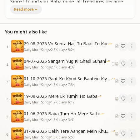
Since I found you, Baba mine, all treasures became
mine.
Read more
[VERSE 1 – Hindi]
युगों-युगों से भटक रही थी, रूह मेरी बेचैन,
You might also like
किसको कहती दिल की बातें, कैसे मिलता चैन।
अंधियारों में खोई थी मैं, तुमने राह दिखाई,
29-08-2025 Vo Sunta Hai, Tu Baat To Kar
मेरी हर पुकार पे बाबा, आवाज़ तेरी आई।
1
Daily Murli Songs
•
2.3K
plays
•
5:24
अब हर पल रहती हूँ हल्की, जो तुमसे प्यार पाया है,
मैंने जबसे तुमको पाया है, सब कुछ पाया है।
04-07-2025 Sangam Yug Ki Ghadi Suhani
[VERSE 1 – English Translation]
2
Daily Murli Songs
•
2.1K
plays
•
4:39
For ages my soul wandered, restless and lost,
No one to hear my heart, no peace—what a cost.
01-10-2025 Raat Ko Khud Se Baatein Kiya Kijiye
3
In deep dark nights I strayed, till you showed me the
Daily Murli Songs
•
1.8K
plays
•
7:34
way,
19-09-2025 Mere Ek Tumhi Ho Baba
At each heartfelt cry, Baba, I heard your voice say:
4
Daily Murli Songs
•
1.7K
plays
•
6:17
"Child, I'm with you"—now light and free I stay,
Since I found your love, all pain has slipped away.
01-06-2025 Baba Tum Ho Mere Sathi
5
Daily Murli Songs
•
1.6K
plays
•
3:41
[CHORUS – Hindi]
शांतिधाम से चलके, मेरे घर में आए हो,
31-08-2025 Dekh Tere Aangan Mein Khud Bhagwan
मीठे बाबा तुम खुशियों का, सागर लाए हो।
6
Daily Murli Songs
•
1.5K
plays
•
5:50