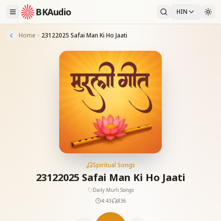
BKAudio
HIN
Home
23122025 Safai Man Ki Ho Jaati
Spiritual Songs
23122025 Safai Man Ki Ho Jaati
Daily Murli Songs
4:43
836