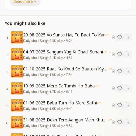
Read more
Your stage remains elevated when Baba stays in your
remembrance
Nothing else attracts you—only Baba remains your
You might also like
essence
Keep no attachment to anyone—yet fulfill all
29-08-2025 Vo Sunta Hai, Tu Baat To Kar
relationships true
1
Daily Murli Songs
•
2.3K
plays
•
5:24
When body-consciousness is erased, Maya can’t
trouble you
04-07-2025 Sangam Yug Ki Ghadi Suhani
2
Daily Murli Songs
•
2.1K
plays
•
4:39
सदा सेवा ही करने से, सफाई मन की हो जाती
कभी भी व्यर्थ की बातें, नहीं तुमको सता पाती
01-10-2025 Raat Ko Khud Se Baatein Kiya Kijiye
3
Daily Murli Songs
•
1.8K
plays
•
7:34
Through constant selfless service, the mind becomes
refined
19-09-2025 Mere Ek Tumhi Ho Baba
4
Then wasteful thoughts and chatter can no longer
Daily Murli Songs
•
1.7K
plays
•
6:17
trouble your mind
01-06-2025 Baba Tum Ho Mere Sathi
5
विकारों से सदा खुद को, बचाकर जो निकलता है
Daily Murli Songs
•
1.6K
plays
•
3:41
सदा ही योग के बल से, वो जीवन में संभलता है
31-08-2025 Dekh Tere Aangan Mein Khud Bhagwan
उसी के सामने कामी, भी पावन हो के चलता है
6
Daily Murli Songs
•
1.5K
plays
•
5:50
नज़र जाए जहां उसकी, वो तस्वीरें बदल जाती