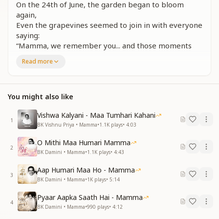
On the 24th of June, the garden began to bloom
again,
Even the grapevines seemed to join in with everyone
saying:
“Mamma, we remember you... and those moments
come alive again.”
Read more
Mamma, your memory has returned to us today.
मंदिर में देखी मूर्त, उसमें भी तेरी सूरत
जगराते भी सुनाते, माँ है तेरी ज़रूरत
You might also like
भक्तों की टोली गाई, माँ तेरी याद आई
बच्चों की टोली गाई, माँ तेरी याद आई
Vishwa Kalyani - Maa Tumhari Kahani
1
BK Vishnu Priya • Mamma
•
1.1K
plays
•
4:03
We saw a statue in a temple, and in it we saw your
image.
O Mithi Maa Humari Mamma
2
Even devotional gatherings says—"Mamma, we still
BK Damini • Mamma
•
1.1K
plays
•
4:43
need you."
Aap Humari Maa Ho - Mamma
The devotees sang in your memory, and so did your
3
BK Damini • Mamma
•
1K
plays
•
5:14
spiritual children:
“Mamma, your remembrance has filled our hearts
Pyaar Aapka Saath Hai - Mamma
today.”
4
BK Damini • Mamma
•
990
plays
•
4:12