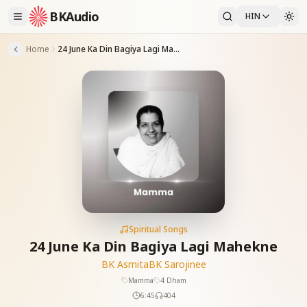
BKAudio
HIN
Home
24 June Ka Din Bagiya Lagi Mahekne
Spiritual Songs
24 June Ka Din Bagiya Lagi Mahekne
BK Asmita
BK Sarojinee
Mamma
4 Dham
6:45
404