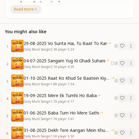
आप जैसा सभी को बनाते चलें
Read more
काम ये ही मिला है हमें बाबा से
माया से तब ही खुद को बचा पाएंगे
Let the lamp of knowledge keep burning in our heart
You might also like
Help others become like you—that’s the divine art
This is the task Baba has lovingly given
29-08-2025 Vo Sunta Hai, Tu Baat To Kar
Only then can we stay safe from Maya’s prison
1
Daily Murli Songs
•
2.3K
plays
•
5:24
ज्ञान रत्नों का करते चलें दान हम
04-07-2025 Sangam Yug Ki Ghadi Suhani
सबसे ऊंचे महादानी कहलाएंगे
2
Daily Murli Songs
•
2.1K
plays
•
4:39
Let us keep donating the jewels of spiritual wisdom
01-10-2025 Raat Ko Khud Se Baatein Kiya Kijiye
Then we’ll be called the highest, true great donors
3
Daily Murli Songs
•
1.8K
plays
•
7:34
हाथ बाबा का ही थामे रखें सदा
19-09-2025 Mere Ek Tumhi Ho Baba
पांव श्रीमत पे आगे बढ़ाएं सदा
4
Daily Murli Songs
•
1.7K
plays
•
6:17
पार ले जाएगा आसमां से हमें
केवल उससे ही दुनिया नई पाएंगे
01-06-2025 Baba Tum Ho Mere Sathi
5
Daily Murli Songs
•
1.7K
plays
•
3:41
Let us always hold Baba’s hand with trust
And walk only on Shrimat—pure and just
31-08-2025 Dekh Tere Aangan Mein Khud Bhagwan
6
He will take us beyond even sky’s span
Daily Murli Songs
•
1.5K
plays
•
5:50