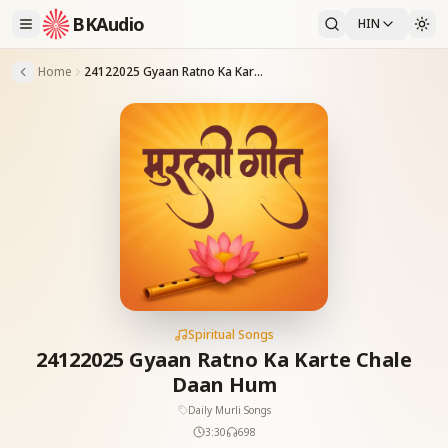
BKAudio
HIN
Home
24122025 Gyaan Ratno Ka Karte Chale Daan Hum
Spiritual Songs
24122025 Gyaan Ratno Ka Karte Chale
Daan Hum
Daily Murli Songs
3:30
698