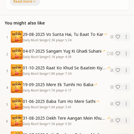
Read more
Come, let us take you there.
Through palaces of gold and gems,
Come, let us gently guide,
You might also like
To hear the story of your births,
While sitting by your side.
29-08-2025 Vo Sunta Hai, Tu Baat To Kar
1
VERSE 1
Daily Murli Songs
•
2.3K
plays
•
5:24
एक धर्म और एक राज्य का
04-07-2025 Sangam Yug Ki Ghadi Suhani
स्वर्णिम भारत प्यारा था
2
Daily Murli Songs
•
2.1K
plays
•
4:39
बारां सौ पचास वर्ष का
सतयुग का नज़ारा था
01-10-2025 Raat Ko Khud Se Baatein Kiya Kijiye
लक्ष्मी नारायण का राज्य
3
Daily Murli Songs
•
1.8K
plays
•
7:34
दुनिया में उजियारा था
शिव बाबा की सुंदर रचना
19-09-2025 Mere Ek Tumhi Ho Baba
4
स्वर्णिम भारत प्यारा था
Daily Murli Songs
•
1.7K
plays
•
6:17
One kingdom, one pure faith divine,
01-06-2025 Baba Tum Ho Mere Sathi
5
Golden India, radiant shine.
Daily Murli Songs
•
1.6K
plays
•
3:41
For twelve hundred fifty years,
31-08-2025 Dekh Tere Aangan Mein Khud Bhagwan
The Satya Yuga appeared.
6
Daily Murli Songs
•
1.5K
plays
•
5:50
Lakshmi and Narayan’s reign so bright,
Filled the world with truth and light.