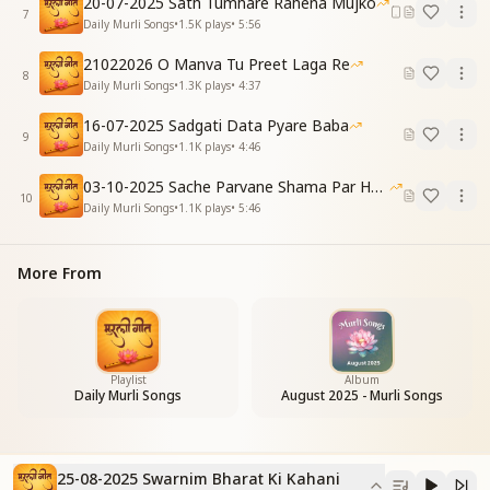
20-07-2025 Sath Tumhare Rahena Mujko
Shiv Baba’s wondrous, flawless plan,
7
Daily Murli Songs
•
1.5K
plays
•
5:56
Created a golden land.
21022026 O Manva Tu Preet Laga Re
CHORUS
8
Daily Murli Songs
•
1.3K
plays
•
4:37
Hindi:
एक कहानी मुरली से हम
16-07-2025 Sadgati Data Pyare Baba
9
आज तुम्हें सुनाएं
Daily Murli Songs
•
1.1K
plays
•
4:46
सतयुग से हम त्रेता युग में
03-10-2025 Sache Parvane Shama Par He Fida
आओ लेकर जाएं
10
Daily Murli Songs
•
1.1K
plays
•
5:46
मर्यादा पुरुषोत्तम दुनिया
की हम सैर कराएं
तुम्हें तुम्हारे जन्मों की
More From
कहानी बैठ सुनाएं
A story from the Murli
Today we wish to share,
From Satya to Treta Yuga,
Playlist
Album
Come journey with us there.
Daily Murli Songs
August 2025 - Murli Songs
Through the world of noble souls,
Come, let us walk along,
And hear the tale of all your births,
25-08-2025 Swarnim Bharat Ki Kahani
In life’s eternal song.