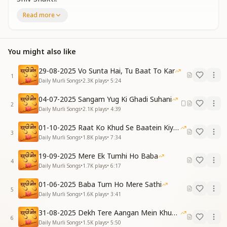
Read more
[VERSE 1]
दुःख की घड़ी में हिम्मत को आज़माना है
मेरा साथी है भगवान, विश्वास जगाना है
जो भी हों हालात, खुशियों से निभाना है
You might also like
ये तो इम्तिहान है, नंबरवन में आना है
29-08-2025 Vo Sunta Hai, Tu Baat To Kar
In moments of sorrow, I must test my courage.
1
Daily Murli Songs
•
2.3K
plays
•
5:24
God is my companion — I must awaken faith.
Whatever the circumstances, I must carry on with joy.
04-07-2025 Sangam Yug Ki Ghadi Suhani
2
This is a test — and I must aim to come number one.
Daily Murli Songs
•
2.1K
plays
•
4:39
[CHORUS]
01-10-2025 Raat Ko Khud Se Baatein Kiya Kijiye
3
दर्द के बादल इक दिन धीरे-धीरे छँट जाएंगे
Daily Murli Songs
•
1.8K
plays
•
7:34
सुख के दिन भी अपनी झोली में ही जाएंगे
19-09-2025 Mere Ek Tumhi Ho Baba
4
One day, the clouds of pain will gently clear away.
Daily Murli Songs
•
1.7K
plays
•
6:17
Days of joy too shall arrive, into our destiny they’ll
01-06-2025 Baba Tum Ho Mere Sathi
stay.
5
Daily Murli Songs
•
1.6K
plays
•
3:41
[VERSE 2]
31-08-2025 Dekh Tere Aangan Mein Khud Bhagwan
ऐ मेरे प्रभु, हम तुझसे कभी ना रूठेंगे
6
Daily Murli Songs
•
1.5K
plays
•
5:50
है तुझसे ये वादा, हम कभी ना टूटेंगे