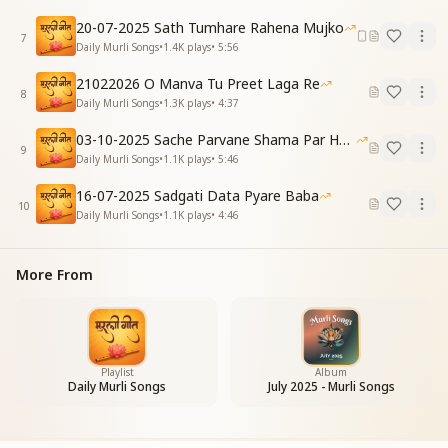
They reveal the secrets of RajYoga,
20-07-2025 Sath Tumhare Rahena Mujko
And transform Bharat into Heaven.
7
Daily Murli Songs
•
1.4K
plays
•
5:56
अमृतवेले चक्र लगाती
21022026 O Manva Tu Preet Laga Re
सत्यनारायण कथा सुनाती
8
Daily Murli Songs
•
1.3K
plays
•
4:37
रावण को है भस्म कराती
रामराज्य का मार्ग दिखाती
03-10-2025 Sache Parvane Shama Par He Fida
9
Daily Murli Songs
•
1.1K
plays
•
5:46
At the early morning hours they set the cycle,
Narrating the sacred Satyanarayan story.
16-07-2025 Sadgati Data Pyare Baba
They burn the demon Ravan to ashes,
10
Daily Murli Songs
•
1.1K
plays
•
4:46
And show the path to Ram Rajya.
[CHORUS]
More From
शिव की शक्तियां संगम युग पर
सत्य सुनाने आई हैं
Shiva’s Shaktis, in this Confluence Age,
Have come to reveal the Truth.
Playlist
Album
सत्य सुनाने आई हैं
Daily Murli Songs
July 2025 - Murli Songs
झूठ मिटाने आई हैं
शिव की शक्तियां संगम युग पर