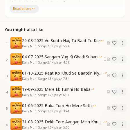
Shiva’s Shaktis, in this Confluence Age…
Read more
शिव की शक्तियां संगम युग पर
भाग्य जगाने आई हैं
You might also like
Shiva’s Shaktis, in this Confluence Age,
Have come to awaken fortune.
29-08-2025 Vo Sunta Hai, Tu Baat To Kar
1
भाग्य जगाने आई हैं
Daily Murli Songs
•
2.3K
plays
•
5:24
वैराग्य दिलाने आई हैं
04-07-2025 Sangam Yug Ki Ghadi Suhani
शिव की शक्तियां संगम युग पर
2
Daily Murli Songs
•
2.1K
plays
•
4:39
They’ve come to awaken fortune,
01-10-2025 Raat Ko Khud Se Baatein Kiya Kijiye
They’ve come to ignite renunciation,
3
Daily Murli Songs
•
1.8K
plays
•
7:34
Shiva’s Shaktis, in this Confluence Age.
19-09-2025 Mere Ek Tumhi Ho Baba
[VERSE 1]
4
Daily Murli Songs
•
1.7K
plays
•
6:17
त्रिकालदर्शी हमें बनाती
अविनाशी वो रतन दिलाती
01-06-2025 Baba Tum Ho Mere Sathi
राजयोग का राज़ सुनाती
5
Daily Murli Songs
•
1.6K
plays
•
3:41
भारत को है स्वर्ग बनाती
They make us seers of the three aspects of time,
31-08-2025 Dekh Tere Aangan Mein Khud Bhagwan
6
Granting us imperishable jewels of knowledge.
Daily Murli Songs
•
1.5K
plays
•
5:50