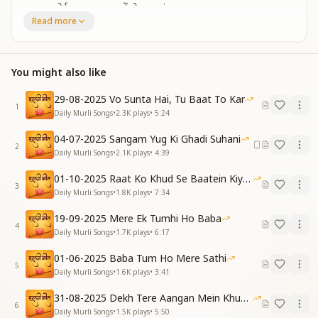
फ़ालतू कोई बात अब कानों से ना सुनूंगा,
Read more
बाबा, तेरी याद से जीवन सफल बनाऊँगा।
This precious time, I shall no longer waste in vain,
With every breath, I'll sip the nectar of Your
You might also like
remembrance again.
No idle words shall reach my ears anymore,
29-08-2025 Vo Sunta Hai, Tu Baat To Kar
Baba, with Your memory, my life I will restore.
1
Daily Murli Songs
•
2.3K
plays
•
5:24
[CHORUS]
04-07-2025 Sangam Yug Ki Ghadi Suhani
बाबा, तेरी याद ही जीवन का उजाला है,
2
Daily Murli Songs
•
2.1K
plays
•
4:39
तेरे प्रेम ने दिल को दिल से संभाला है।
तेरे बिन दुनिया में अपना कोई नहीं है,
01-10-2025 Raat Ko Khud Se Baatein Kiya Kijiye
3
तेरे दिल में अब मेरे दिल का ठिकाना है।
Daily Murli Songs
•
1.8K
plays
•
7:34
Baba, Your remembrance is the light of my life’s way,
19-09-2025 Mere Ek Tumhi Ho Baba
4
Your love has held this heart in a tender, sacred sway.
Daily Murli Songs
•
1.7K
plays
•
6:17
Without You, in this world, I have no one of my own,
01-06-2025 Baba Tum Ho Mere Sathi
Now my heart has found its true home in Yours alone.
5
Daily Murli Songs
•
1.6K
plays
•
3:41
[VERSE 2]
31-08-2025 Dekh Tere Aangan Mein Khud Bhagwan
क्रोध को तजकर कभी दुःख ना पहुँचाऊँगा,
6
Daily Murli Songs
•
1.5K
plays
•
5:50
आसुरी हर प्रवृत्ति मन से आज मिटाऊँगा।