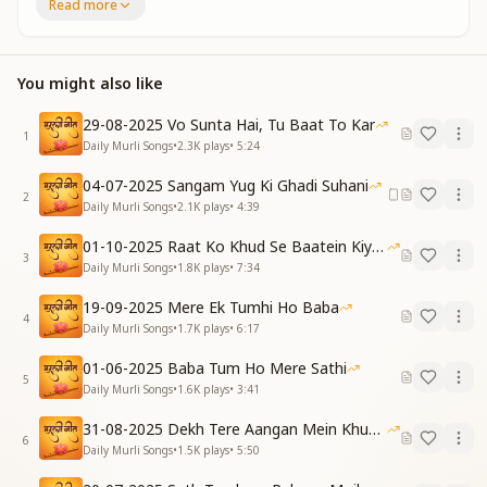
हाथ जो थामा तेरा बाबा,
Read more
अब ना कभी ये छूटेगा।
The heart that’s linked with You today,
Will never break or drift away.
You might also like
The hand I hold, O Baba dear,
Will never loosen, never fear.
29-08-2025 Vo Sunta Hai, Tu Baat To Kar
Verse 1
1
Daily Murli Songs
•
2.3K
plays
•
5:24
तू मेरा बाबा, टीचर, सतगुरु,
सबकुछ तुझको माना है।
04-07-2025 Sangam Yug Ki Ghadi Suhani
2
पवित्र बनकर, पवित्र-धाम,
Daily Murli Songs
•
2.1K
plays
•
4:39
मुझको वापिस जाना है।
01-10-2025 Raat Ko Khud Se Baatein Kiya Kijiye
You are my Baba, Teacher, Satguru true,
3
Daily Murli Songs
•
1.8K
plays
•
7:34
I accept You as my everything too.
Becoming pure, my aim is clear—
19-09-2025 Mere Ek Tumhi Ho Baba
To return to the Abode of Purity, dear.
4
Daily Murli Songs
•
1.7K
plays
•
6:17
इन आँखों में धोखा ना हो,
बस तेरा ही अब नूर रहे।
01-06-2025 Baba Tum Ho Mere Sathi
5
भटक गया था जिस मंज़िल से,
Daily Murli Songs
•
1.6K
plays
•
3:41
अब ना वो मंज़िल दूर रहे।
31-08-2025 Dekh Tere Aangan Mein Khud Bhagwan
Let these eyes no longer deceive,
6
Daily Murli Songs
•
1.5K
plays
•
5:50
May only Your divine light I perceive.
The destination from which I once strayed,