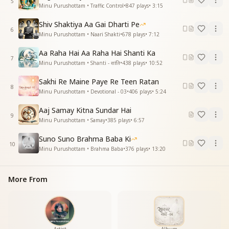
नव युग कि हो रचना प्यारी तुम
5
Minu Purushottam • Traffic Control
•
847
plays
•
3:15
संगम पर जग से न्यारी तुम
तुझे देखके आते बाबा याद
Shiv Shaktiya Aa Gai Dharti Pe
6
आधार मूरत हो विश्व की तुम
Minu Purushottam • Naari Shakti
•
678
plays
•
7:12
उस दिलबर पर जाऊ मैं बलिहार
Aa Raha Hai Aa Raha Hai Shanti Ka
उस दिलबर पर जाऊ मैं बलिहार
7
Minu Purushottam • Shanti - शांति
•
438
plays
•
10:52
आधार मूरत हो विश्व की तुम
तेरा स्वागत करने बारंबार
Sakhi Re Maine Paye Re Teen Ratan
तुझे देखके आते बाबा याद
8
Minu Purushottam • Devotional - 03
•
406
plays
•
5:24
उस दिलबर पर जाऊ मैं बलिहार
आधार मूरत हो विश्व की तुम
Aaj Samay Kitna Sundar Hai
9
आधार मूरत हो विश्व की तुम
Minu Purushottam • Samay
•
385
plays
•
6:57
_
_
_
_
_
_
_
_
_
_
Suno Suno Brahma Baba Ki
10
Minu Purushottam • Brahma Baba
•
376
plays
•
13:20
More From