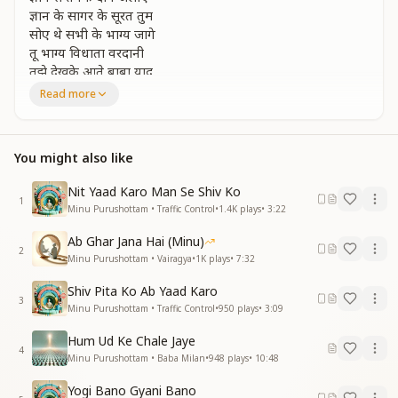
ज्ञान के सागर के सूरत तुम
सोए थे सभी के भाग्य जागे
तू भाग्य विधाता वरदानी
तुझे देखके आते बाबा याद
उस दिलबर पर जाऊ मैं बलिहार
Read more
आधार मूरत हो विश्व के तुम
भक्तों की तू मा है प्यारे हो
You might also like
जिसको पूजे दुनिया सारी
भक्तों की तू मा है प्यारे हो
Nit Yaad Karo Man Se Shiv Ko
जिसको पूजे दुनिया सारी
1
Minu Purushottam • Traffic Control
•
1.4K
plays
•
3:22
ये राज न जाने कोई यहा
ये राज न जाने कोई यहा
Ab Ghar Jana Hai (Minu)
क्यों लगते हो हमको प्यारी
2
Minu Purushottam • Vairagya
•
1K
plays
•
7:32
तुझे देखके आते बाबा याद
उस दिलबर पर जाऊ मैं बलिहार
Shiv Pita Ko Ab Yaad Karo
3
आधार मूरत हो विश्व की तुम
Minu Purushottam • Traffic Control
•
950
plays
•
3:09
नैन रूहानी वतन ले जाना
Hum Ud Ke Chale Jaye
नैन रूहानी वतन ले जाना
4
Minu Purushottam • Baba Milan
•
948
plays
•
10:48
स्वर्ग की ओंठो पे मुस्काना
नव युग कि हो रचना प्यारी तुम
Yogi Bano Gyani Bano