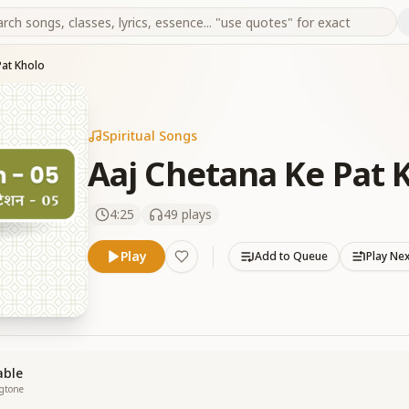
Pat Kholo
Spiritual Songs
Aaj Chetana Ke Pat 
4:25
49
plays
Play
Add to Queue
Play Ne
able
ngtone