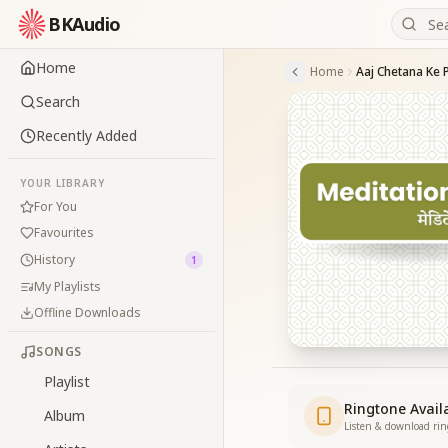
BKAudio
Home
Home
Aaj Chetana Ke 
Search
Recently Added
YOUR LIBRARY
For You
Favourites
History
1
My Playlists
Offline Downloads
SONGS
Playlist
Ringtone Avail
Album
Listen & download ri