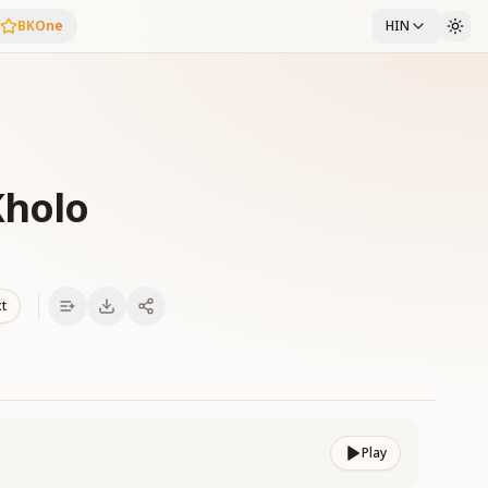
BKOne
HIN
Kholo
xt
Play