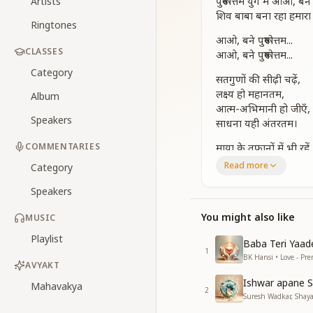
पुरूषोत्तम युग में आओ, बने प
Artists
शिव बाबा बना रहा हमारा
Ringtones
आओ, बने पुरूषोत्तम...
CLASSES
आओ, बने पुरूषोत्तम...
Category
सतगुणों की सीढ़ी चढ़ें,
लक्ष्य हो महानतम,
Album
आत्म-अभिमानी हो जीएँ,
Speakers
साधना यही अंतरतम।
COMMENTARIES
माया के तूफानों में भी रहें,
साहस प्रबलतम,
Read more
Category
स्मृति की साधना में डूबें,
Speakers
अनुभव गहनतम।
मन की गहराइयों में उतरें,
You might also like
MUSIC
छुएँ सत्य कठोरतम,
Playlist
Baba Teri Yaad
संकल्प हों साफ़-सुथरे,
1
BK Hansi • Love - Pr
शुचिता अधिकतम।
AVYAKT
Ishwar apane S
आओ, बने पुरूषोत्तम...
Mahavakya
2
Suresh Wadkar, Shayaj
आओ, बने पुरूषोत्तम...