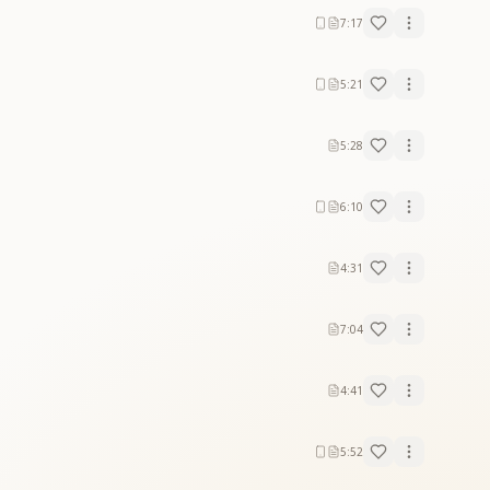
7:17
5:21
5:28
6:10
4:31
7:04
4:41
5:52