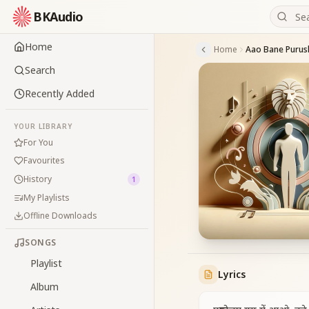
BKAudio
Home
Home
Aao Bane Purus
Search
Recently Added
YOUR LIBRARY
For You
Favourites
History
1
My Playlists
Offline Downloads
SONGS
Playlist
Lyrics
Album