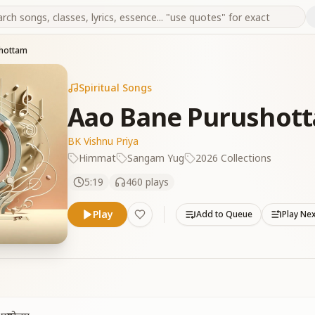
hottam
Spiritual Songs
Aao Bane Purushot
BK Vishnu Priya
Himmat
Sangam Yug
2026 Collections
5:19
460
plays
Play
Add to Queue
Play Ne