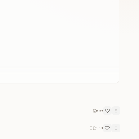
6:59
5:58