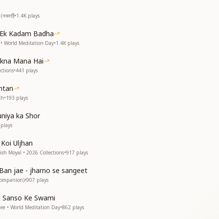
,
रात्रि)
•
1.4K
plays
,
 Ek Kadam Badha
 World Meditation Day
•
1.4K
plays
akna Mana Hai
ctions
•
441
plays
ntan
th
•
193
plays
niya ka Shor
plays
Koi Uljhan
ish Moyal • 2026 Collections
•
917
plays
Ban jae - jharno se sangeet
,
Companion)
•
907
plays
a Sanso Ke Swami
ं,
nee • World Meditation Day
•
862
plays