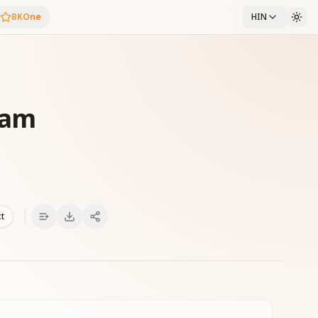
BKOne
HIN
tam
xt