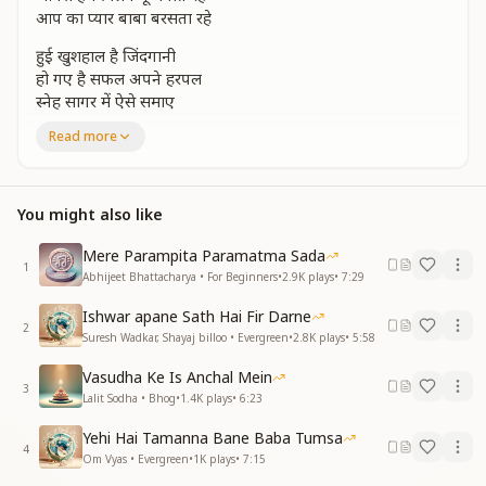
आप का प्यार बाबा बरसता रहे
हुई खुशहाल है जिंदगानी
हो गए है सफल अपने हरपल
स्नेह सागर में ऐसे समाए
मिट गई है मन की सारी हलचल
Read more
यूंही वरदानों का हाथ सिर पर रहे
यूंही वरदानों का हाथ सिर पर रहे
हम दुवाओसे दामन सजाते रहे
You might also like
आप का प्यार बाबा बरसता रहे
आप का प्यार बाबा बरसता रहे
Mere Parampita Paramatma Sada
हम सितारे यूहीं जगमगाते रहे
1
Abhijeet Bhattacharya • For Beginners
•
2.9K
plays
•
7:29
आप का प्यार बाबा बरसता रहे
Ishwar apane Sath Hai Fir Darne
ज्ञान की ज्योति जीवन में जागी
2
Suresh Wadkar, Shayaj billoo • Evergreen
•
2.8K
plays
•
5:58
खेल लगने लगा जगका प्यारा
रचता प्यारा है रचना भी प्यारी
Vasudha Ke Is Anchal Mein
विश्व लगता है घर अपना सारा
3
Lalit Sodha • Bhog
•
1.4K
plays
•
6:23
शक्तियों से यू शृंगार करते रहो
शक्तियों से यू शृंगार करते रहो
Yehi Hai Tamanna Bane Baba Tumsa
4
स्वर्ग धरती के आंगन बसाते रहे
Om Vyas • Evergreen
•
1K
plays
•
7:15
आप का प्यार बाबा बरसता रहे