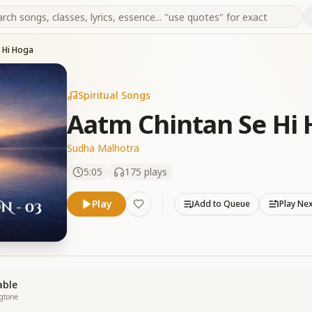
 Hi Hoga
Spiritual Songs
Aatm Chintan Se Hi
Sudha Malhotra
5:05
175
plays
Play
Add to Queue
Play Ne
able
ngtone