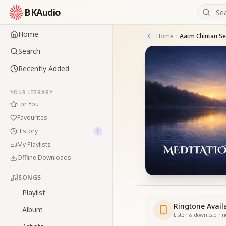
BKAudio
Home
Home
Aatm Chintan Se
Search
Recently Added
YOUR LIBRARY
For You
Favourites
History
1
My Playlists
Offline Downloads
SONGS
Playlist
Ringtone Avail
Album
Listen & download ri