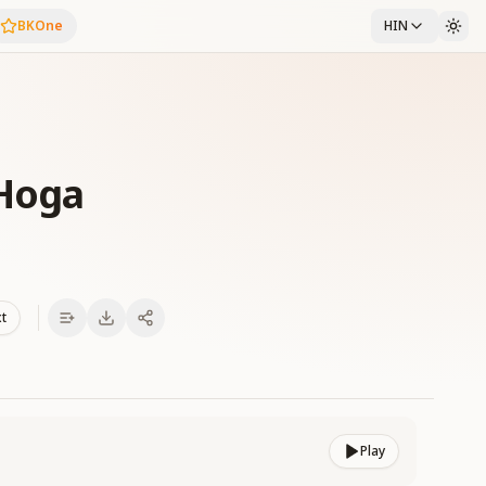
BKOne
HIN
 Hoga
xt
Play