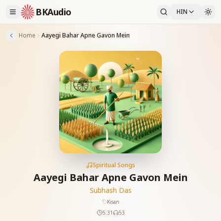
BKAudio
HIN
Home
Aayegi Bahar Apne Gavon Mein
Spiritual Songs
Aayegi Bahar Apne Gavon Mein
Subhash Das
Kisan
5:31
53