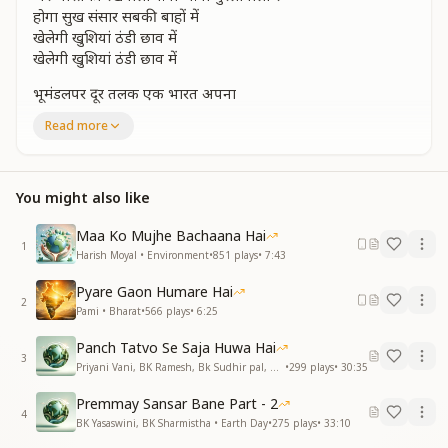
होगा सुख संसार सबकी बाहों में
खेलेगी खुशियां ठंडी छाव में
खेलेगी खुशियां ठंडी छाव में
भूमंडलपर दूर तलक एक भारत अपना
धरती अंबर अपने सच होगा सपना
Read more
भूमंडलपर दूर तलक एक भारत अपना
धरती अंबर अपने सच होगा सपना
खेतो में खालिहानो में खानो और खदानों में
You might also like
खेतो में खालिहानो में खानो और खदानों में
धन और धन्य अपार बिखरे राहो में
Maa Ko Mujhe Bachaana Hai
खेलेगी खुशियां ठंडी छाव में
1
Harish Moyal • Environment
•
851
plays
•
7:43
खेलेगी खुशियां ठंडी छाव में
Pyare Gaon Humare Hai
निर्भय होकर नारिया विचरण जहा करेगी
2
Pami • Bharat
•
566
plays
•
6:25
हवाये भर अमरायिया सेवा वहा करेगी
निर्भय होकर नारिया विचरण जहा करेगी
Panch Tatvo Se Saja Huwa Hai
हवाये भर अमरायिया सेवा वहा करेगी
3
Priyani Vani, BK Ramesh, Bk Sudhir pal, BK Yasaswini, BK Sharmistha, Harish Moyal, Gufiji • Earth Day
•
299
plays
•
30:35
हर दिन ही त्योहार सबमें होगा शिष्टाचार
हर दिन ही त्योहार सबमें होगा शिष्टाचार
Premmay Sansar Bane Part - 2
4
सदाचार व्यवहार वहा सद्भाव में
BK Yasaswini, BK Sharmistha • Earth Day
•
275
plays
•
33:10
खेलेगी खुशियां ठंडी छाव में