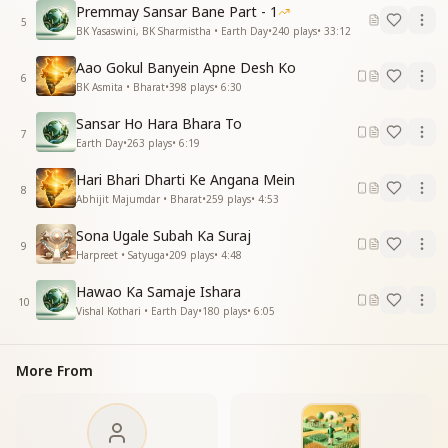
Premmay Sansar Bane Part - 1
खेलेगी खुशियां ठंडी छाव में
5
BK Yasaswini, BK Sharmistha • Earth Day
•
240
plays
•
33:12
आएगी आयेगी बहार अपने गावो में
आएगी आयेगी बहार अपने गावो में
Aao Gokul Banyein Apne Desh Ko
खेलेगी खुशियां ठंडी छाव में
6
BK Asmita • Bharat
•
398
plays
•
6:30
खेलेगी खुशियां ठंडी छाव में
भारत का रखवाला आया आया मुरलीवाला रे
Sansar Ho Hara Bhara To
7
अरे भारत का रखवाला आया आया मुरलीवाला रे
Earth Day
•
263
plays
•
6:19
होगा सुख संसार सबकी बाहों में
Hari Bhari Dharti Ke Angana Mein
खेलेगी खुशियां ठंडी छाव में
8
Abhijit Majumdar • Bharat
•
259
plays
•
4:53
खेलेगी खुशियां ठंडी छाव में
खेलेगी खुशियां ठंडी छाव में
Sona Ugale Subah Ka Suraj
खेलेगी खुशियां ठंडी छाव में"
9
Harpreet • Satyuga
•
209
plays
•
4:48
Hawao Ka Samaje Ishara
10
Vishal Kothari • Earth Day
•
180
plays
•
6:05
More From