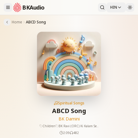
BKAudio
HIN
Home
ABCD Song
Spiritual Songs
ABCD Song
BK Damini
Children
BK Ravi (ORC) Ki Kalam Se..
2:09
482