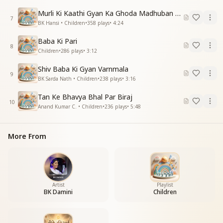
Murli Ki Kaathi Gyan Ka Ghoda Madhuban Tak Doda
7
BK Hansi • Children
•
358
plays
•
4:24
Baba Ki Pari
8
Children
•
286
plays
•
3:12
Shiv Baba Ki Gyan Varnmala
9
BK Sarda Nath • Children
•
238
plays
•
3:16
Tan Ke Bhavya Bhal Par Biraj
10
Anand Kumar C. • Children
•
236
plays
•
5:48
More From
Artist
Playlist
BK Damini
Children