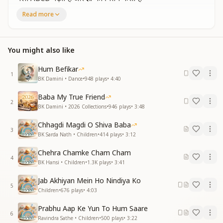
Read more
S से शान्त T से त्याग U से उन्नति होती है
V विजय W वाह X सीनियर होती है
Y से याद करते हम Z से ज़ीरो बनते है
चलो ABCD पढ़ते है और ज्ञान का चिंतन करते है
You might also like
चलो ABCD पढ़ते है और ज्ञान का चिंतन करते है
और ज्ञान का चिंतन करते है
Hum Befikar
1
BK Damini • Dance
•
948
plays
•
4:40
Baba My True Friend
2
BK Damini • 2026 Collections
•
946
plays
•
3:48
Chhagdi Magdi O Shiva Baba
3
BK Sarda Nath • Children
•
414
plays
•
3:12
Chehra Chamke Cham Cham
4
BK Hansi • Children
•
1.3K
plays
•
3:41
Jab Akhiyan Mein Ho Nindiya Ko
5
Children
•
676
plays
•
4:03
Prabhu Aap Ke Yun To Hum Saare
6
Ravindra Sathe • Children
•
500
plays
•
3:22