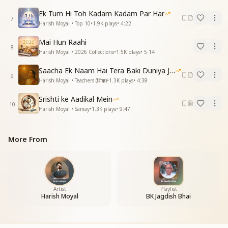
जगदीश भाई संतो के संत
हे राज ऋषि हे राज हंस
Ek Tum Hi Toh Kadam Kadam Par Har
7
Harish Moyal • Top 10
•
1.9K
plays
•
4:22
अभी अभी कहानी शुरू ही की
अभी अभी क्यों कर दी अंत
Mai Hun Raahi
8
अभी अभी कहानी शुरू ही की
Harish Moyal • 2026 Collections
•
1.5K
plays
•
5:14
अभी अभी क्यों कर दी अंत
Saacha Ek Naam Hai Tera Baki Duniya Jhuthi
सबको सुनाते मेरे भाई
9
Harish Moyal • Teachers (शिक्षक)
•
1.3K
plays
•
4:38
खुद कर ली क्यों आंखे बंद
खुद कर ली क्यों आंखे बंद
Srishti ke Aadikal Mein
जगदीश भाई संतो के संत
10
Harish Moyal • Samay
•
1.3K
plays
•
9:47
हे राज ऋषि हे राज हंस
हे राज ऋषि हे राज हंस
हे राज ऋषि हे राज हंस
More From
Artist
Playlist
Harish Moyal
BK Jagdish Bhai