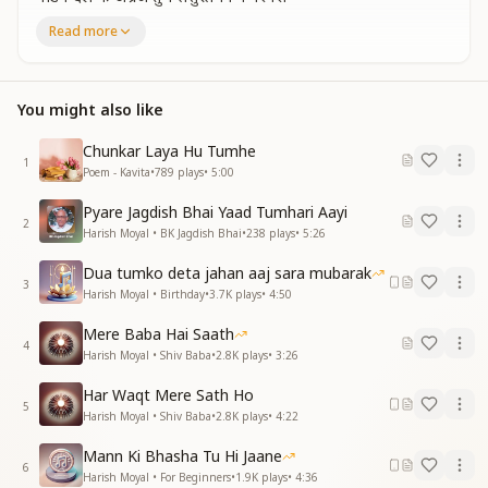
आदर्श बने सबके खातिर
Read more
सद्गुण का तुममें खान भरा
समय श्वास सभी पल पल अपना सफल किया
ऋषि दधीचि सम स्वाहा हो
You might also like
प्रभुयोजना को बल दिया
प्रभुयोजना को बल दिया
Chunkar Laya Hu Tumhe
सबको पसंद थे तभी तो
1
Poem - Kavita
•
789
plays
•
5:00
प्रभु ने भी कर लिया पसंद
प्रभु ने भी कर लिया पसंद
Pyare Jagdish Bhai Yaad Tumhari Aayi
जगदीश भाई संतो के संत
2
Harish Moyal • BK Jagdish Bhai
•
238
plays
•
5:26
हे राज ऋषि हे राज हंस
Dua tumko deta jahan aaj sara mubarak
वो विघ्नविनाशक तुम गणेश विद्वान बड़े अति बुद्धिवान
3
Harish Moyal • Birthday
•
3.7K
plays
•
4:50
हे दिव्यदृष्टि वाले संजय कितनो को दिया है दृष्टिदान
यू तो प्रभु की कार्य योजना नहीं रुकी न रुक सकती
Mere Baba Hai Saath
4
पर कमी आपकी कमी रहेगी
Harish Moyal • Shiv Baba
•
2.8K
plays
•
3:26
कभी न पूरी हो सकती
Har Waqt Mere Sath Ho
कभी न पूरी हो सकती
5
Harish Moyal • Shiv Baba
•
2.8K
plays
•
4:22
अब सैर कर रहे बाबा के संग
मुस्कुरा रहे हो मंद मंद
Mann Ki Bhasha Tu Hi Jaane
मुस्कुरा रहे हो मंद मंद
6
Harish Moyal • For Beginners
•
1.9K
plays
•
4:36