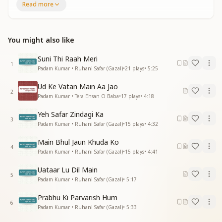
Read more
दूर करती जिंदगी से सारी आफत
ये खुदा तेरी हम पर है लाखो रहमत
बड़ा अजीज तू है और इंसाफ तेरा
You might also like
बड़ा अजीज तू है और इंसाफ तेरा
मुझे काबिल बनाया तेरी काबलियत
Suni Thi Raah Meri
ये खुदा तेरी हम पर है लाखो रहमत
1
Padam Kumar • Ruhani Safar (Gazal)
•
21
plays
•
5:25
तेरी यादोसे दिल में है कहानी रंगत
ये खुदा तेरी हम पर है लाखो रहमत
Ud Ke Vatan Main Aa Jao
2
Padam Kumar • Tera Ehsan O Baba
•
17
plays
•
4:18
Yeh Safar Zindagi Ka
3
Padam Kumar • Ruhani Safar (Gazal)
•
15
plays
•
4:32
Main Bhul Jaun Khuda Ko
4
Padam Kumar • Ruhani Safar (Gazal)
•
15
plays
•
4:41
Uataar Lu Dil Main
5
Padam Kumar • Ruhani Safar (Gazal)
•
5:17
Prabhu Ki Parvarish Hum
6
Padam Kumar • Ruhani Safar (Gazal)
•
5:33