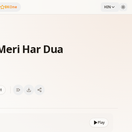
BKOne
HIN
Meri Har Dua
xt
Play