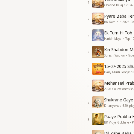
ए खुदा ए खुदा पुरी हुई मेर
1
Chaand Bajaj • 2026 
शुक्रिया शुक्रिया मेरे मौला 
ए खुदा ए खुदा पुरी हुई मेर
Pyare Baba Ter
2
शुक्रिया शुक्रिया मेरे मौला 
BK Damini • 2026 Col
मेरे मौला तेरा शुक्रिया
Ek Tum Hi Toh
मेरे मौला तेरा शुक्रिया
3
Harish Moyal • Top 1
मेरे मौला तेरा शुक्रिया
Kin Shabdon M
4
Suresh Wadkar • Tapa
15-07-2025 Sh
5
Daily Murli Songs
•
79
Mehar Hai Prab
6
2026 Collections
•
535
Shukrane Gaye 
7
Dhanyavaad
•
320
pla
Paaye Prabhu H
8
BK Vidya Gokhale • P
Dil Kahe Baba 