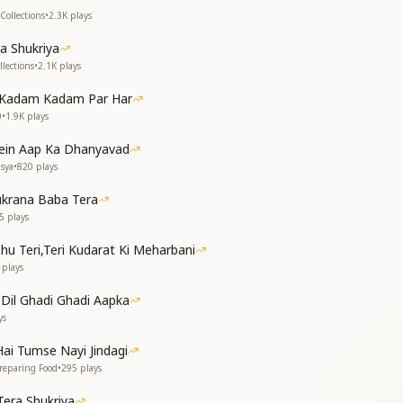
ी हर दुआ
Collections
•
2.3K
plays
तेरा शुक्रिया
ी हर दुआ
a Shukriya
तेरा शुक्रिया
lections
•
2.1K
plays
 Kadam Kadam Par Har
0
•
1.9K
plays
ein Aap Ka Dhanyavad
sya
•
820
plays
ukrana Baba Tera
5
plays
hu Teri,Teri Kudarat Ki Meharbani
plays
Dil Ghadi Ghadi Aapka
ys
ai Tumse Nayi Jindagi
reparing Food
•
295
plays
Tera Shukriya