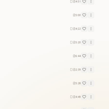
4:51
5:00
4:22
5:20
6:44
2:39
5:28
4:49