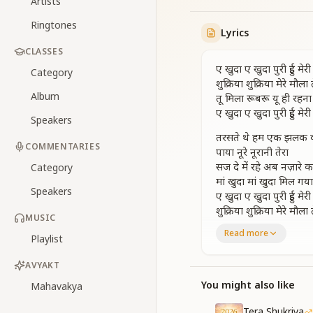
Artists
Ringtones
Lyrics
CLASSES
ए खुदा ए खुदा पुरी हुई मेर
Category
शुक्रिया शुक्रिया मेरे मौला 
Album
तू मिला रूबरू यू ही रहना 
ए खुदा ए खुदा पुरी हुई मेर
Speakers
तरसते थे हम एक झलक क
COMMENTARIES
पाया नूरे नूरानी तेरा
सज दे में रहे अब नज़ारे 
Category
मां खुदा मां खुदा मिल गया
Speakers
ए खुदा ए खुदा पुरी हुई मेर
शुक्रिया शुक्रिया मेरे मौला 
MUSIC
Read more
सबका मालिक है एक चा
Playlist
सिखाया रूहों को पाक ब
वादा करते है हम एक रहें
AVYAKT
जन्नते ले आए जमी पे ह
You might also like
Mahavakya
रिश्तों की दूरियां
Tera Shukriya