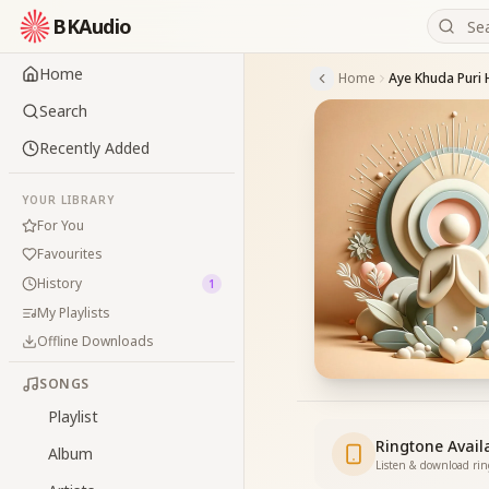
BKAudio
Home
Home
Search
Recently Added
YOUR LIBRARY
For You
Favourites
History
1
My Playlists
Offline Downloads
SONGS
Playlist
Ringtone Avail
Album
Listen & download ri