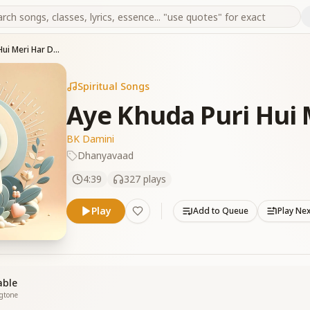
Aye Khuda Puri Hui Meri Har Dua
Spiritual Songs
Aye Khuda Puri Hui 
BK Damini
Dhanyavaad
4:39
327
plays
Play
Add to Queue
Play Ne
able
ngtone