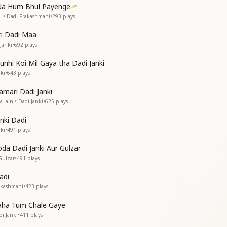
, there is no one like you.
 Na Hum Bhul Payenge
, there is no one like you.
 • Dadi Prakashmani
•
293
plays
ri Dadi Maa
Janki
•
692
plays
 ज्ञान योग में ही
unhi Koi Mil Gaya tha Dadi Janki
ki
•
643
plays
, आप महान हो
हिम्मत परवान हो
amari Dadi Janki
 Jain • Dadi Janki
•
625
plays
willpower, you stand supreme.
e you, whose courage has reached such heights.
anki Dadi
ki
•
491
plays
नी नहीं
नी नहीं
da Dadi Janki Aur Gulzar
Gulzar
•
491
plays
, there is no one like you.
, there is no one like you.
adi
akashmani
•
423
plays
Kaha Tum Chale Gaye
di Janki
•
411
plays
 ज्ञान योग में ही