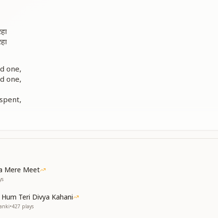
रहा
रहा
d one,
d one,
 spent,
 spent,
oga.
ों दिशा घूम रही
 सभी के हर रही
he world, she traveled in all directions.
ja Mere Meet
ver of knowledge, she washed away everyone's sorrows.
ys
नी नहीं
Hum Teri Divya Kahani
नी नहीं
Janki
•
427
plays