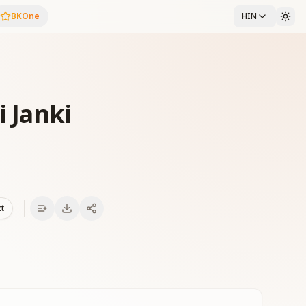
BKOne
HIN
i Janki
xt