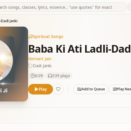
i-Dadi Janki
Spiritual Songs
Baba Ki Ati Ladli-Dad
Hemant Jain
Dadi Janki
6:09
539
plays
Play
Add to Queue
Play Ne