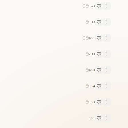
3:43
6:19
4:51
7:18
4:50
6:24
3:23
5:51