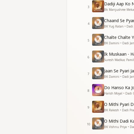
In this entire world
Dadiji Aap Ko
In this entire world
3
Bk Manjushree Mekal
दादी जनक विदेही
Chaand Se Pya
बाबा की अति लाड़ली है
4
BK Yug Ratan • Dadi 
दादी जनक विदेही
जिनका सारा जीवन बित रहा
Chalte Chalte Y
5
BK Damini • Dadi Jan
मनोबल की जागीरदारी में
आपसा कोई नहीं, जिनकी 
Ik Muskaan - H
6
Suresh Wadkar, Pamila
In the kingdom of 
There is no one lik
Jaan Se Pyari J
7
BK Damini • Dadi Jan
सारे जग में तुमसा कोई सा
सारे जग में तुमसा कोई सा
Do Hanso Ka Jo
8
Harish Moyal • Dadi 
In this entire world
In this entire world
O Mithi Pyari D
9
BK Rakesh • Dadi Pr
दादी जनक विदेही
बाबा की अति लाड़ली है
O Mithi Dadi 
10
दादी जनक विदेही
BK Vishnu Priya • Da
जिनका सारा जीवन बित रहा