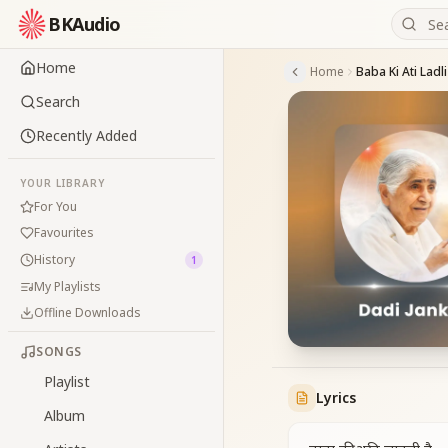
BKAudio
Home
Home
Baba Ki Ati Ladl
Search
Recently Added
YOUR LIBRARY
For You
Favourites
History
1
My Playlists
Offline Downloads
SONGS
Playlist
Lyrics
Album