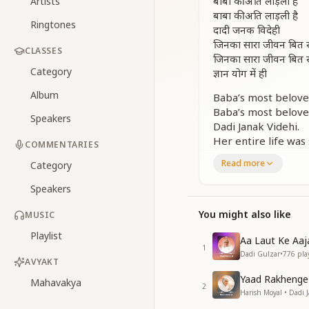
बाबा की अति लाड़ली है
Artists
बाबा की अति लाड़ली है
Ringtones
दादी जनक विदेही
जिनका सारा जीवन बित 
CLASSES
जिनका सारा जीवन बित 
Category
ज्ञान योग में ही
Album
Baba’s most belove
Baba’s most belove
Speakers
Dadi Janak Videhi.
Her entire life was
COMMENTARIES
Her entire life was
Read more
Category
In knowledge and y
Speakers
विश्व कल्याणी बनकर, दस
ज्ञान की गंगा बनकर, दुख
You might also like
MUSIC
As a benefactor of t
Playlist
Aa Laut Ke Aa
Like the sacred ri
1
Dadi Gulzar
•
776
pla
AVYAKT
सारे जग में तुमसा कोई सा
Yaad Rakhenge 
Mahavakya
सारे जग में तुमसा कोई सा
2
Harish Moyal • Dadi 