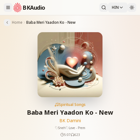
BKAudio
HIN
Home
Baba Meri Yaadon Ko - New
Spiritual Songs
Baba Meri Yaadon Ko - New
BK Damini
Sneh
Love - Prem
5:07
623