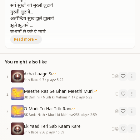
सर्व सुखों को मुरली लुटाये
मुरली लुटाये...
अतीन्द्रिय सुख झूले झुलाये
झूले झुलाये ...
बन्धनों से करे ये न्यारे
बन्धनों से करे ये न्यारे
Read more
बाबा मुरली तेरी अति प्यारी
बाबा मुरली तेरी अति प्यारी
You might also like
ज्ञान रतन ये रोज लुटाये
रोज लुटाये
Acha Laage Si
इसे सुन मन सन्तुष्ट हो जाये
1
Shiv Baba
•
1.7K
plays
•
5:22
सन्तुष्ट हो जाये
भर दे ये झोली खाली
Meethe Ras Se Bhari Meethi Murli
भर दे ये झोली खाली
2
BK Damini • Murli ki Mahima
•
1.1K
plays
•
6:29
बाबा मुरली तेरी अति प्यारी
बाबा मुरली तेरी अति प्यारी
O Murli Tu Hai Titli Rani
3
मुरली तुम्हारी योग सिखाये
BK Sarda Nath • Murli ki Mahima
•
236
plays
•
2:59
योग सिखाये...
Ek Yaad Teri Sab Kaam Kare
विकारों से ये सबको बचाये
4
Shiv Baba
•
956
plays
•
15:39
सबको बचाये...