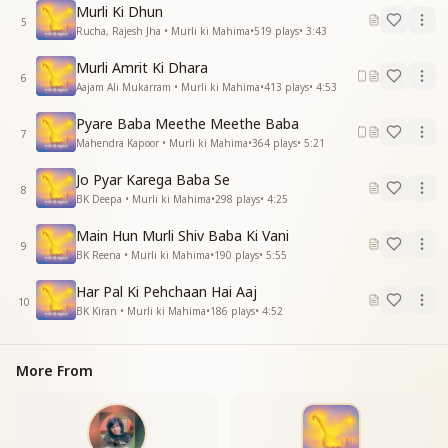
प्यास बुझाये दिल वाली बाबा
Murli Ki Dhun
प्यास बुझाये दिल वाली
5
Rucha, Rajesh Jha • Murli ki Mahima
•
519
plays
•
3:43
बाबा मुरली तेरी अति प्यारी
बाबा मुरली तेरी अति प्यारी
Murli Amrit Ki Dhara
6
गुणों के हैं ये भण्डारी
Aajam Ali Mukarram • Murli ki Mahima
•
413
plays
•
4:53
गुणों के हैं ये भण्डारी
Pyare Baba Meethe Meethe Baba
बाबा मुरली तेरी अति प्यारी
7
Mahendra Kapoor • Murli ki Mahima
•
364
plays
•
5:21
बाबा मुरली तेरी अति प्यारी
"
Jo Pyar Karega Baba Se
8
BK Deepa • Murli ki Mahima
•
298
plays
•
4:25
Main Hun Murli Shiv Baba Ki Vani
9
BK Reena • Murli ki Mahima
•
190
plays
•
5:55
Har Pal Ki Pehchaan Hai Aaj
10
BK Kiran • Murli ki Mahima
•
186
plays
•
4:52
More From