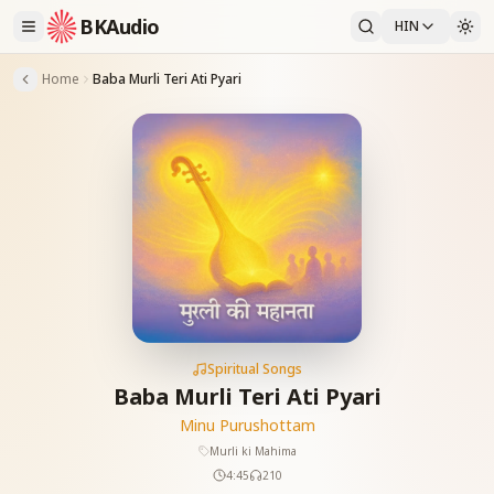
BKAudio
HIN
Home
Baba Murli Teri Ati Pyari
Spiritual Songs
Baba Murli Teri Ati Pyari
Minu Purushottam
Murli ki Mahima
4:45
210