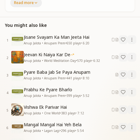
दिल में प्यार अपार
Read more
बाबा से मै मिलन मनाऊ
वो मेरा संसार
वो मेरा संसार
You might also like
तेरी याद के मोती संजोए
Jisane Svayam Ka Man Jeeta Hai
मन को ऐसा सजाया
1
Anup Jalota • Anupam Prem
•
650
plays
•
6:20
तेरी याद के मोती संजोए
मन को ऐसा सजाया
Jeevan Ki Naiya Kar De
तेरी पालना पाकर मेरा बाबा
2
Anup Jalota • World Meditation Day
•
570
plays
•
6:32
हमने सब कुछ पाया
हमने सब कुछ पाया
Pyare Baba Jab Se Paya Anupam
3
बाबा से मै मिलन मनाऊ
Anup Jalota • Anupam Prem
•
441
plays
•
8:10
वो मेरा संसार
Prabhu Ke Pyare Bharlo
वो मेरा संसार
4
Anup Jalota • Anupam Prem
•
399
plays
•
5:52
मधुबन रूप में तुमने धरतीपर
Vishwa Ek Parivar Hai
ऐसा स्वर्ग बनाया
5
Anup Jalota • One World
•
383
plays
•
7:12
मधुबन रूप में तुमने धरतीपर
ऐसा स्वर्ग बनाया
Mangal Mangal Hai Yeh Bela
इस पावन धरती पर हमने
6
Anup Jalota • Lagan Lagi
•
296
plays
•
5:54
ज्ञान रतन को पाया