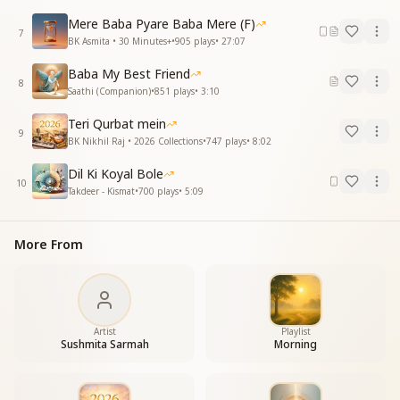
पल पल तेरे संग जो एहसास जोड़ा मिलता
Mere Baba Pyare Baba Mere (F)
जैसे खोई खोई रूह अपना खुदा मिलता
7
BK Asmita • 30 Minutes+
•
905
plays
•
27:07
दूरी थी दो युगों की पल में मिट सी गई रे
बाबा की गोद में रह फिर लौट आई रे
Baba My Best Friend
8
बाबा तेरे इश्क में मन मस्ताना हुआ रे
Saathi (Companion)
•
851
plays
•
3:10
बाबा तेरे इश्क में मन दीवाना हुआ
Teri Qurbat mein
रे
9
BK Nikhil Raj • 2026 Collections
•
747
plays
•
8:02
तू रूह का साथी मेरी पहचान बना रे
बाबा तेरे इश्क में मन मस्ताना हुआ रे
Dil Ki Koyal Bole
10
Takdeer - Kismat
•
700
plays
•
5:09
More From
Artist
Playlist
Sushmita Sarmah
Morning