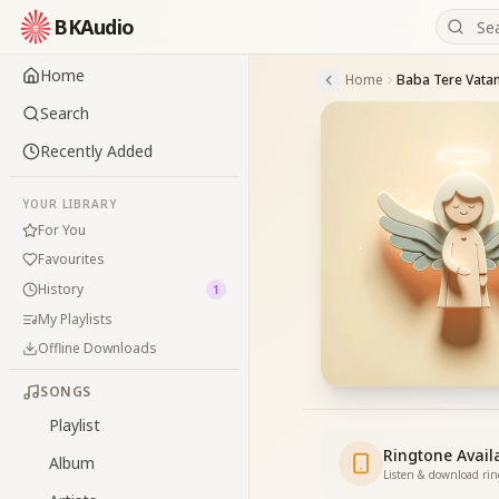
BKAudio
Home
Home
Search
Recently Added
YOUR LIBRARY
For You
Favourites
History
1
My Playlists
Offline Downloads
SONGS
Playlist
Ringtone Avail
Album
Listen & download ri