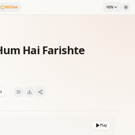
BKOne
HIN
Hum Hai Farishte
xt
Play