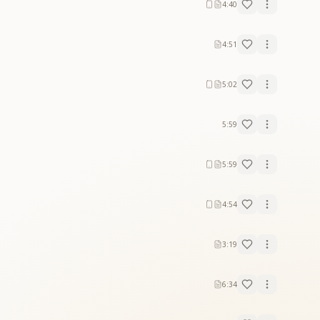
4:40
4:51
5:02
5:59
5:59
4:54
3:19
6:34