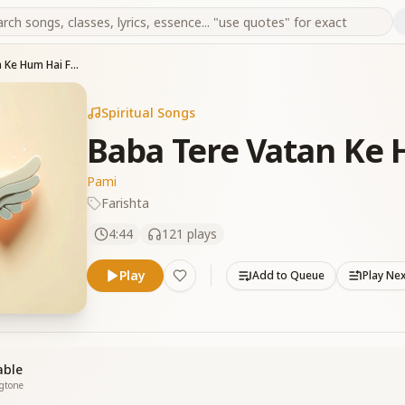
Baba Tere Vatan Ke Hum Hai Farishte
Spiritual Songs
Baba Tere Vatan Ke 
Pami
Farishta
4:44
121
plays
Play
Add to Queue
Play Ne
able
ngtone