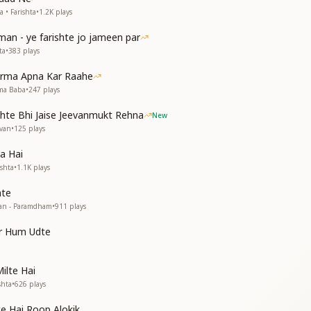
ूहीं हंसते हंसते
 • Farishta
•
1.2K
plays
रिश्ते
man - ye farishte jo jameen par
रिश्ते
ta
•
383
plays
ना किसिसे है रिश्ते
रिश्ते
arma Apna Kar Raahe
रिश्ते
hma Baba
•
247
plays
hte Bhi Jaise Jeevanmukt Rehna
New
evan
•
125
plays
a Hai
ishta
•
1.1K
plays
hte
tan - Paramdham
•
911
plays
ar Hum Udte
ilte Hai
shta
•
626
plays
e Hai Roop Alokik