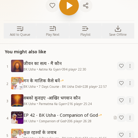
Add to Queue
Play Next
Playlist
Save Offline
You might also like
जीवन का सत्य - मैं कौन
1
BK Usha • Aatma Ka Gyan
•
394
plays
•
22:30
मन के मालिक कैसे बनें
2
BK Usha • 7 Days Course - BK Usha Didi
•
228
plays
•
22:57
सबको सुनाइए -आखिर भगवान कौन
3
BK Usha • Parmatma Ka Gyan
•
216
plays
•
25:24
EP 42 - BK Usha - Companion of God
4
BK Usha • Companion of God
•
206
plays
•
26:28
कुछ रहस्यों के जवाब
5