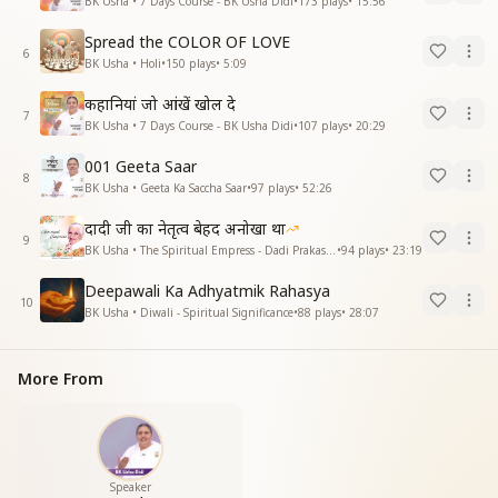
BK Usha • 7 Days Course - BK Usha Didi
•
173
plays
•
15:56
Spread the COLOR OF LOVE
6
BK Usha • Holi
•
150
plays
•
5:09
कहानियां जो आंखें खोल दे
7
BK Usha • 7 Days Course - BK Usha Didi
•
107
plays
•
20:29
001 Geeta Saar
8
BK Usha • Geeta Ka Saccha Saar
•
97
plays
•
52:26
दादी जी का नेतृत्व बेहद अनोखा था
9
BK Usha • The Spiritual Empress - Dadi Prakashmani
•
94
plays
•
23:19
Deepawali Ka Adhyatmik Rahasya
10
BK Usha • Diwali - Spiritual Significance
•
88
plays
•
28:07
More From
Speaker