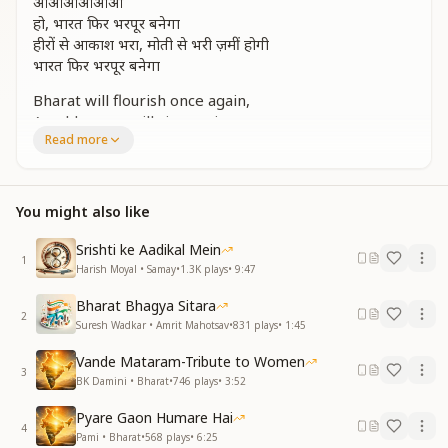
आआआआआआ
हो, भारत फिर भरपूर बनेगा
हीरों से आकाश भरा, मोती से भरी ज़मीं होगी
भारत फिर भरपूर बनेगा
Bharat will flourish once again,
A golden age will rise again.
Read more
The skies will sparkle with diamonds bright,
The land will gleam with pearls of light.
Bharat will flourish once again.
You might also like
हर बालक कृष्ण कन्हैया सा, राधा सी हर बाला होगी
सुख, शांति, प्रेम, पावनता की, वसुधा पहनें माला होगी
Srishti ke Aadikal Mein
1
Harish Moyal • Samay
•
1.3K
plays
•
9:47
Every child will shine like young Krishna divine,
Every girl will glow with Radha’s shine.
Bharat Bhagya Sitara
The Earth will wear a garland so pure,
2
Suresh Wadkar • Amrit Mahotsav
•
831
plays
•
1:45
Of peace, love, and joy forever sure.
Vande Mataram-Tribute to Women
नर होंगे श्री नारायण, और नारी श्री लक्ष्मी होगी
3
BK Damini • Bharat
•
746
plays
•
3:52
नर होंगे श्री नारायण, और नारी श्री लक्ष्मी होगी
Pyare Gaon Humare Hai
Men will embody the grace of Shri Narayan,
4
Pami • Bharat
•
568
plays
•
6:25