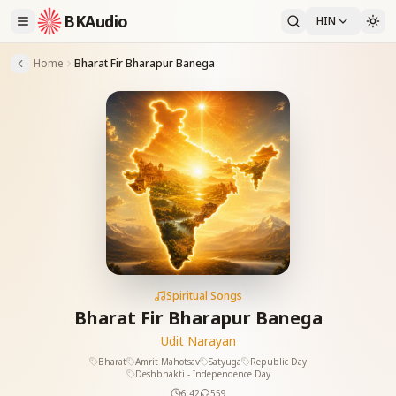
BKAudio
HIN
Home
Bharat Fir Bharapur Banega
Spiritual Songs
Bharat Fir Bharapur Banega
Udit Narayan
Bharat
Amrit Mahotsav
Satyuga
Republic Day
Deshbhakti - Independence Day
6:42
559