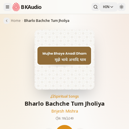
BKAudio
HIN
Home
Bharlo Bachche Tum Jholiya
Spiritual Songs
Bharlo Bachche Tum Jholiya
Brijesh Mishra
6:18
249