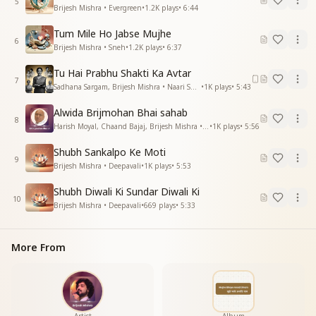
5
है पावन पावन घड़ियां ये समय है अमृतवेला
Brijesh Mishra • Evergreen
•
1.2K
plays
•
6:44
दिल से बाबा को याद करो मन से हो कर के अकेला
Tum Mile Ho Jabse Mujhe
है पावन पावन घड़ियां ये समय है अमृतवेला
6
Brijesh Mishra • Sneh
•
1.2K
plays
•
6:37
करो खुद पर ही उपकार श्रृष्टि के सृजनहार
भर लो बच्चे तुम झोलीयां
Tu Hai Prabhu Shakti Ka Avtar
मैं लूटा रहा हु प्यार
7
Sadhana Sargam, Brijesh Mishra • Naari Shakti
•
1K
plays
•
5:43
भर लो बच्चे तुम झोलीयां
मैं लूटा रहा हु प्यार
Alwida Brijmohan Bhai sahab
8
देखो मेरे नयनों में प्रभू रहे है तुम्हें निहार
Harish Moyal, Chaand Bajaj, Brijesh Mishra • BK Brijmohan Bhai Ji
•
1K
plays
•
5:56
भर लो बच्चे तुम झोलीयां
Shubh Sankalpo Ke Moti
मैं लूटा रहा हु प्यार
9
Brijesh Mishra • Deepavali
•
1K
plays
•
5:53
भर लो बच्चे तुम झोलीयां
मैं लूटा रहा हु प्यार
Shubh Diwali Ki Sundar Diwali Ki
10
Brijesh Mishra • Deepavali
•
669
plays
•
5:33
More From