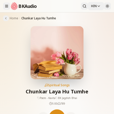
BKAudio
HIN
Home
Chunkar Laya Hu Tumhe
Spiritual Songs
Chunkar Laya Hu Tumhe
Poem - Kavita
BK Jagdish Bhai
5:00
789