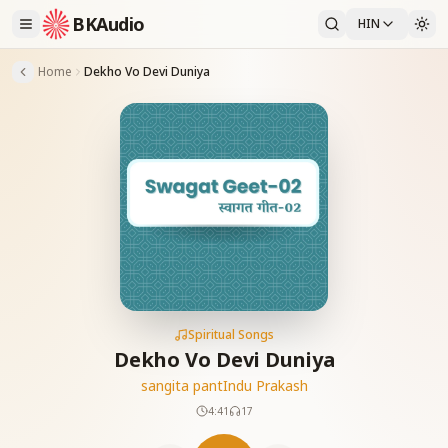
BKAudio
HIN
Home
Dekho Vo Devi Duniya
Spiritual Songs
Dekho Vo Devi Duniya
sangita pant
Indu Prakash
4:41
17