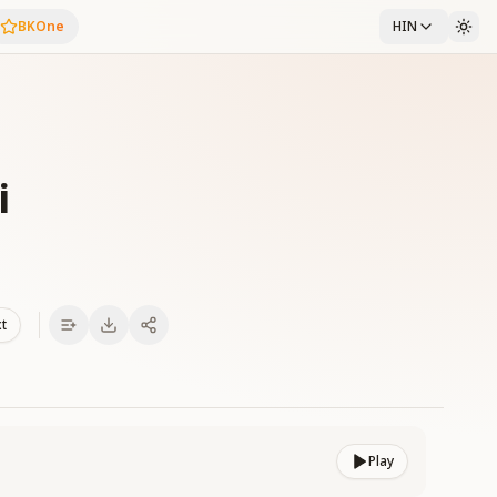
BKOne
HIN
i
xt
Play