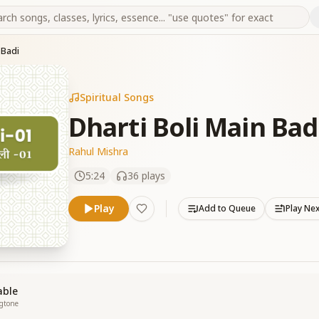
 Badi
Spiritual Songs
Dharti Boli Main Bad
Rahul Mishra
5:24
36
plays
Play
Add to Queue
Play Ne
able
ngtone