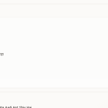
ड़ा
e Aadi Ant Shiv Hai