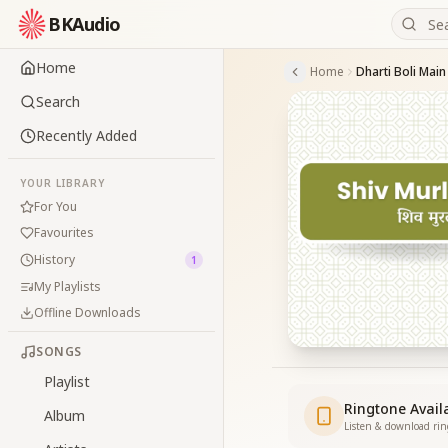
BKAudio
Home
Home
Dharti Boli Main
Search
Recently Added
YOUR LIBRARY
For You
Favourites
History
1
My Playlists
Offline Downloads
SONGS
Playlist
Ringtone Avail
Album
Listen & download ri