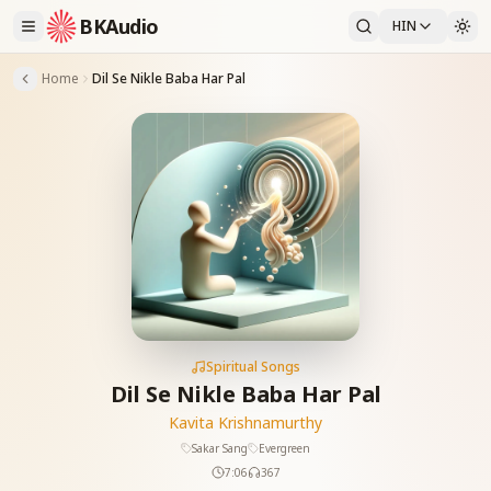
BKAudio
HIN
Home
Dil Se Nikle Baba Har Pal
Spiritual Songs
Dil Se Nikle Baba Har Pal
Kavita Krishnamurthy
Sakar Sang
Evergreen
7:06
367