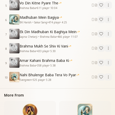
Because You have shown us the path.
Vo Din Kitne Pyare The
5
Brahma Baba
•
611
plays
•
10:04
दिल से निकले बाबा हर पल
जीवन हमारा बना दिया।
Madhuban Mein Bagiya
6
दिल से निकले बाबा हर पल
BK Harish • Sakar Sang
•
474
plays
•
4:25
From the heart flows gratitude every moment, Baba,
Ek Din Madhuban Ki Baghiya Mein
7
You have transformed our life.
Sapna Chetarji • Brahma Baba
•
466
plays
•
11:07
From the heart flows gratitude every moment, Baba.
Brahma Mukh Se Shiv Ki Vani
8
जब से पकड़ा हाथ तुम्हारा
Brahma Baba
•
433
plays
•
5:30
पवित्रता वरदान मिला।
Amar Kahani Brahma Baba Ki
जब से पकड़ा हाथ तुम्हारा
9
Brahma Baba
•
358
plays
•
5:38
पवित्रता वरदान मिला।
सब जग हमको लगे है अपना
Nahi Bhulenge Baba Tera Vo Pyar
ऐसा आत्मज्ञान मिला।
10
Evergreen
•
325
plays
•
5:28
भाई भाई का तूने जो
भाई भाई का तूने जो
नाता ऐसा बना दिया।
More From
Since we held Your hand,
We received the blessing of purity.
Since we held Your hand,