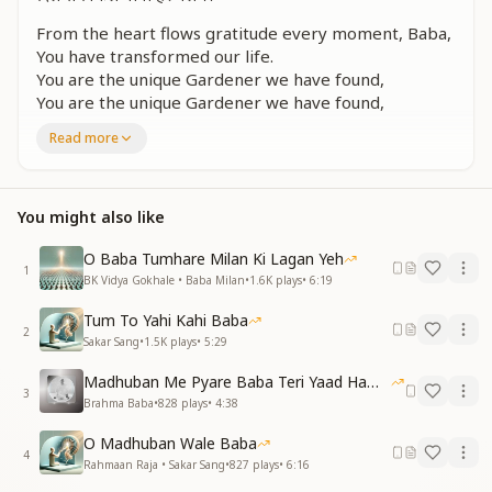
From the heart flows gratitude every moment, Baba,
You have transformed our life.
You are the unique Gardener we have found,
You are the unique Gardener we have found,
The flower that You have made us to be.
Read more
From the heart flows gratitude every moment, Baba.
तेरा परिचय पाकर हमने
परमानंद को पाया है।
You might also like
खिल गया मन कमल की तरह
जबसे तुम्हे अपनाया है।
O Baba Tumhare Milan Ki Lagan Yeh
1
चमका है अब सुख का सूरज
BK Vidya Gokhale • Baba Milan
•
1.6K
plays
•
6:19
चमका है अब सुख का सूरज
Tum To Yahi Kahi Baba
मार्ग जो तूने दिखा दिया।
2
Sakar Sang
•
1.5K
plays
•
5:29
By receiving Your introduction,
Madhuban Me Pyare Baba Teri Yaad Hamko Aaye
We have attained supreme bliss.
3
Brahma Baba
•
828
plays
•
4:38
The mind has bloomed like a lotus
Since the time we accepted You.
O Madhuban Wale Baba
Now the sun of happiness shines,
4
Rahmaan Raja • Sakar Sang
•
827
plays
•
6:16
Now the sun of happiness shines,