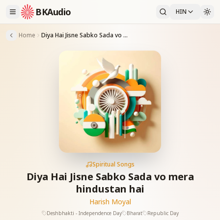
BKAudio
HIN
Home
Diya Hai Jisne Sabko Sada vo mera hindustan hai
Spiritual Songs
Diya Hai Jisne Sabko Sada vo mera
hindustan hai
Harish Moyal
Deshbhakti - Independence Day
Bharat
Republic Day