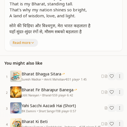
That is my Bharat, standing tall.
That’s why my nation shines so bright,
A land of wisdom, love, and light.
सोने की चिड़िया और विश्वगुरु, मेरा भारत कहलाता है
यहाँ सुंदर-सुंदर रंगों से, मौसम सबको बहलाता है
Known as the golden bird, the world’s guide,
Read more
In Bharat, beauty and joy reside.
Seasons here, with colors divine,
Fill every heart with peace so fine.
You might also like
चेहरे पर सबके दिखती, एक प्यारी-सी मुस्कान है
Bharat Bhagya Sitara
तभी तो मेरे भारत की, दुनिया में अनोखी शान है
1
Suresh Wadkar • Amrit Mahotsav
•
831
plays
•
1:45
Every face here glows with grace,
Bharat Fir Bharapur Banega
With love and joy, the world we embrace.
2
Udit Narayan • Bharat
•
559
plays
•
6:42
That’s why my nation shines so bright,
A land of wisdom, love, and light.
Yahi Sacchi Aazadi Hai (Short)
3
BK Damini • Short Songs
•
708
plays
•
0:57
हर मजहब है मेरे भारत में, फिर भी मिलकर सब रहते हैं
यहाँ मात-पिता को दिल से, सभी अपना भगवान भी कहते हैं
Bharat Ki Beti
4
Sadhana Sargam • Deshbhakti - Independence Day
•
618
plays
•
5:45