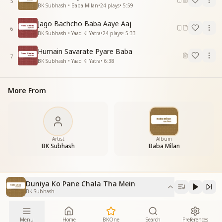
5
तुम ही सच्चे साथी भगवन तुम ही तारणहार
BK Subhash • Baba Milan
•
24
plays
•
5:59
तुम ही सच्चे साथी भगवन तुम ही तारणहार
Jago Bachcho Baba Aaye Aaj
तुम बिन मेरा कोई न दूजा
6
BK Subhash • Yaad Ki Yatra
•
24
plays
•
5:33
मुझको किया उद्धार
दुनियाको पाने चला था मैं पर किसीको अपना न बना सका
Humain Savarate Pyare Baba
तुमको पाकर ओ मेरे बाबा सबका प्यारा हो गया
7
BK Subhash • Yaad Ki Yatra
•
6:38
बाबा बाबा प्यारे बाबा
बाबा बाबा मीठे बाबा
बाबा बाबा प्यारे बाबा
More From
बाबा बाबा मीठे बाबा
बाबा बाबा प्यारे बाबा
बाबा बाबा मीठे बाबा
_
_
_
_
_
_
_
_
_
_"
Artist
Album
BK Subhash
Baba Milan
Duniya Ko Pane Chala Tha Mein
BK Subhash
Menu
Home
BKOne
Search
Preferences