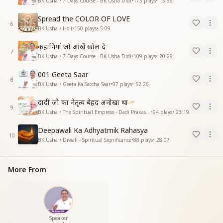
BK Usha • 7 Days Course - BK Usha Didi
•
175
plays
•
15:56
Spread the COLOR OF LOVE
6
BK Usha • Holi
•
150
plays
•
5:09
कहानियां जो आंखें खोल दे
7
BK Usha • 7 Days Course - BK Usha Didi
•
109
plays
•
20:29
001 Geeta Saar
8
BK Usha • Geeta Ka Saccha Saar
•
97
plays
•
52:26
दादी जी का नेतृत्व बेहद अनोखा था
9
BK Usha • The Spiritual Empress - Dadi Prakashmani
•
94
plays
•
23:19
Deepawali Ka Adhyatmik Rahasya
10
BK Usha • Diwali - Spiritual Significance
•
88
plays
•
28:07
More From
Speaker