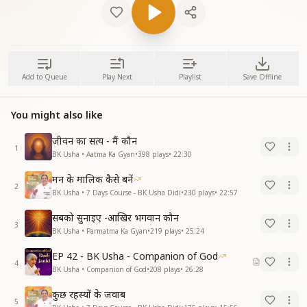
Add to Queue
Play Next
Playlist
Save Offline
You might also like
जीवन का सत्य - मैं कौन
1
BK Usha • Aatma Ka Gyan
•
398
plays
•
22:30
मन के मालिक कैसे बनें
2
BK Usha • 7 Days Course - BK Usha Didi
•
230
plays
•
22:57
सबको सुनाइए -आखिर भगवान कौन
3
BK Usha • Parmatma Ka Gyan
•
219
plays
•
25:24
EP 42 - BK Usha - Companion of God
4
BK Usha • Companion of God
•
208
plays
•
26:28
कुछ रहस्यों के जवाब
5