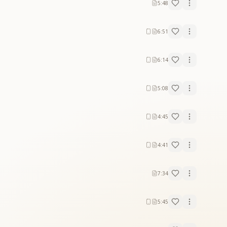
5:48
6:51
6:14
5:08
4:45
4:41
7:34
5:45