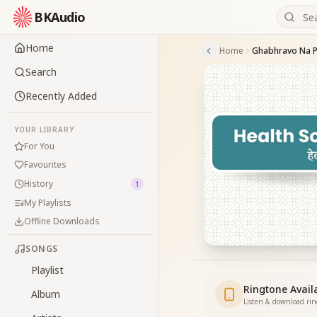
BKAudio
Home
Home
Ghabhravo Na P
Search
Recently Added
YOUR LIBRARY
For You
Favourites
History
1
My Playlists
Offline Downloads
SONGS
Playlist
Ringtone Avail
Album
Listen & download ri