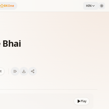
BKOne
HIN
 Bhai
xt
Play