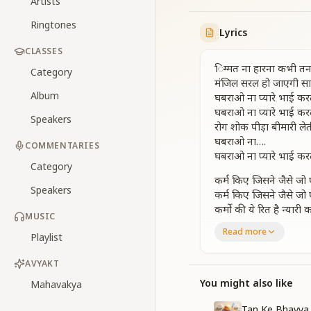
Artists
Ringtones
Lyrics
CLASSES
िम्मत ना हारना कभी तनम
Category
मंजिल सरल हो जाएगी साथ
Album
घबराओ ना प्यारे भाई कर
घबराओ ना प्यारे भाई कर
Speakers
रोग शोक पीड़ा बीमारी ले
घबराओ ना….
COMMENTARIES
घबराओ ना प्यारे भाई कर
Category
कर्म किए जिसने जैसे जो 
Speakers
कर्म किए जिसने जैसे जो 
कर्मो की ये रित है न्यार
MUSIC
घबराओ ना…
Read more
Playlist
घबराओ ना प्यारे भाई कर
रोग शोक पीड़ा बीमारी ले
AVYAKT
घबराओ ना प्यारे भाई कर
You might also like
Mahavakya
देह विनाशी घर रोगोंका त
देह विनाशी घर रोगोंका त
Tan Ke Bhavya 