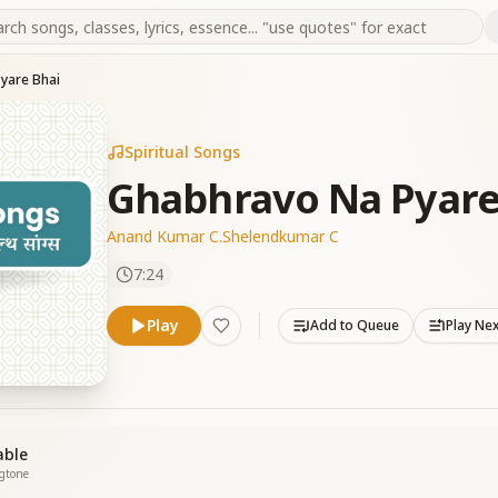
yare Bhai
Spiritual Songs
Ghabhravo Na Pyare
Anand Kumar C.
Shelendkumar C
7:24
Play
Add to Queue
Play Ne
able
ngtone